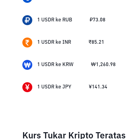
1
USDR
ke
RUB
₽
73.08
1
USDR
ke
INR
₹
85.21
1
USDR
ke
KRW
₩
1,260.98
1
USDR
ke
JPY
¥
141.34
Kurs Tukar Kripto Teratas