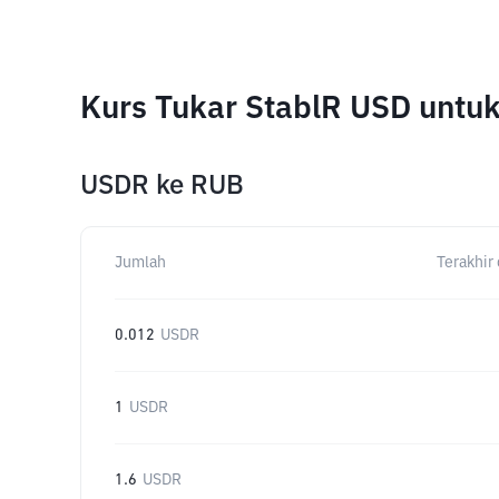
Kurs Tukar StablR USD untu
USDR
ke
RUB
Jumlah
Terakhir 
0.012
USDR
1
USDR
1.6
USDR