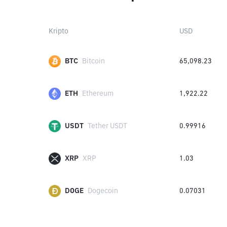
Kripto
USD
BTC
Bitcoin
65,098.23
ETH
Ethereum
1,922.22
USDT
Tether USDT
0.99916
XRP
XRP
1.03
DOGE
Dogecoin
0.07031