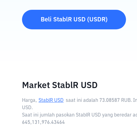
Beli
StablR USD
(
USDR
)
Market StablR USD
Harga,
StablR USD
saat ini adalah
73.08587 RUB
. 
USD.
Saat ini jumlah pasokan StablR USD yang beredar ad
645,131,976.43464