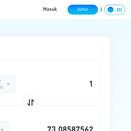
Masuk
Daftar
R
SD