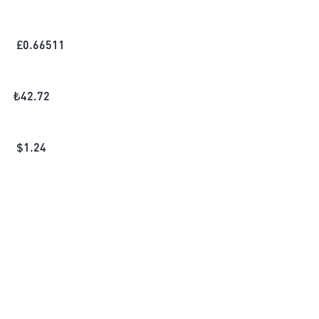
£
0.66511
₺
42.72
$
1.24