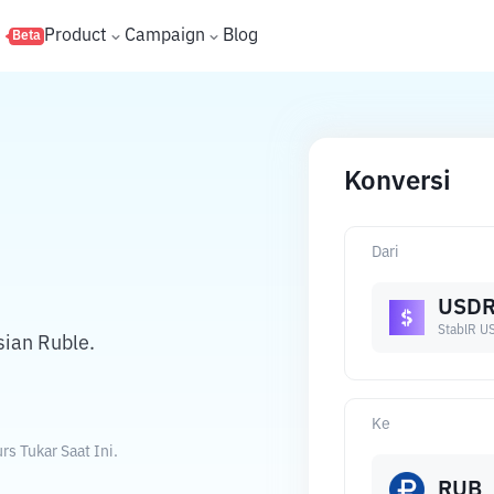
s
Product
Campaign
Blog
Beta
Konversi
Dari
USD
StablR U
ian Ruble.
Ke
s Tukar Saat Ini.
RUB