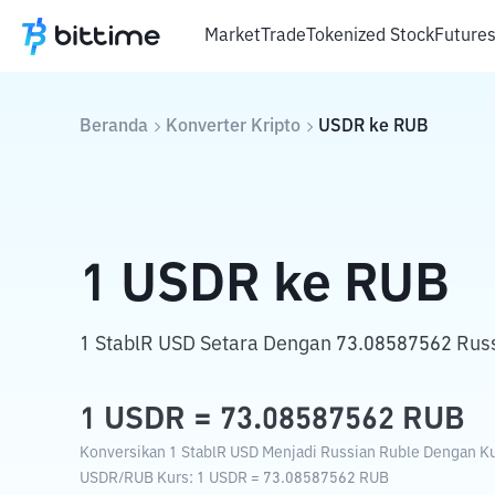
Market
Trade
Tokenized Stock
Future
Beranda
Konverter Kripto
USDR
ke
RUB
1
USDR
ke
RUB
1 StablR USD Setara Dengan 73.08587562 Russ
1
USDR
=
73.08587562
RUB
Konversikan 1 StablR USD Menjadi Russian Ruble Dengan Kur
USDR
/
RUB
Kurs
: 1
USDR
=
73.08587562
RUB