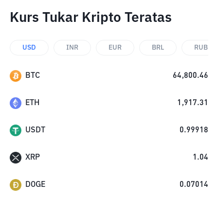
Kurs Tukar Kripto Teratas
USD
INR
EUR
BRL
RUB
BTC
64,800.46
ETH
1,917.31
USDT
0.99918
XRP
1.04
DOGE
0.07014