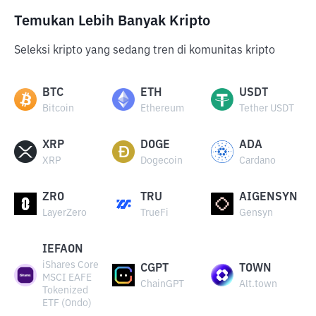
Temukan Lebih Banyak Kripto
Seleksi kripto yang sedang tren di komunitas kripto
BTC
ETH
USDT
Bitcoin
Ethereum
Tether USDT
XRP
DOGE
ADA
XRP
Dogecoin
Cardano
ZRO
TRU
AIGENSYN
LayerZero
TrueFi
Gensyn
IEFAON
iShares Core
CGPT
TOWN
MSCI EAFE
ChainGPT
Alt.town
Tokenized
ETF (Ondo)