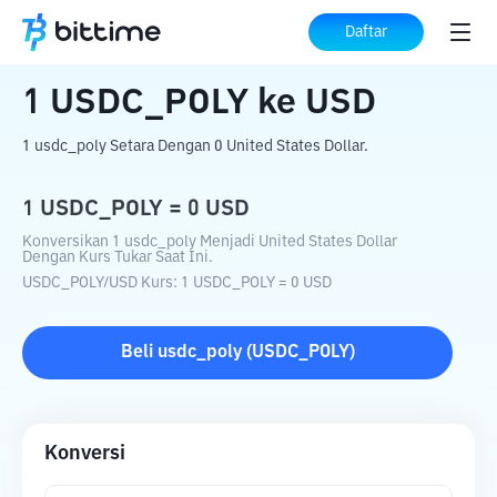
Beranda
Konverter Kripto
USDC_POLY
Daftar
ke
USD
1
USDC_POLY
ke
USD
1 usdc_poly Setara Dengan 0 United States Dollar.
1
USDC_POLY
=
0
USD
Konversikan 1 usdc_poly Menjadi United States Dollar
Dengan Kurs Tukar Saat Ini.
USDC_POLY
/
USD
Kurs
: 1
USDC_POLY
=
0
USD
Beli
usdc_poly
(
USDC_POLY
)
Konversi