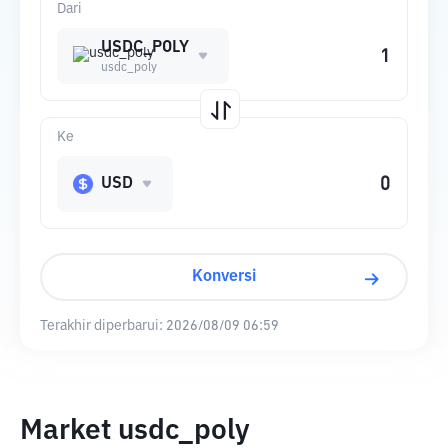
Dari
USDC_POLY
usdc_poly
Ke
USD
Konversi
Terakhir diperbarui:
2026/08/09 06:59
Market usdc_poly