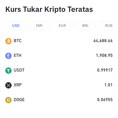
Kurs Tukar Kripto Teratas
USD
INR
EUR
BRL
RUB
BTC
64,688.66
ETH
1,908.95
USDT
0.99917
XRP
1.01
DOGE
0.06955