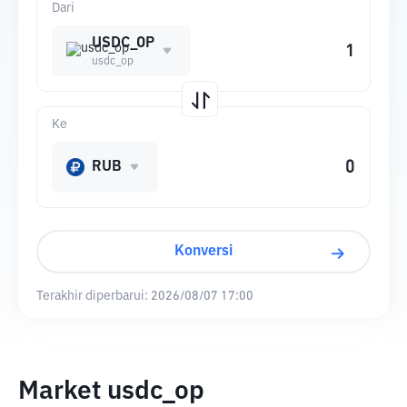
Dari
USDC_OP
usdc_op
Ke
RUB
Konversi
Terakhir diperbarui:
2026/08/07 17:00
Market usdc_op