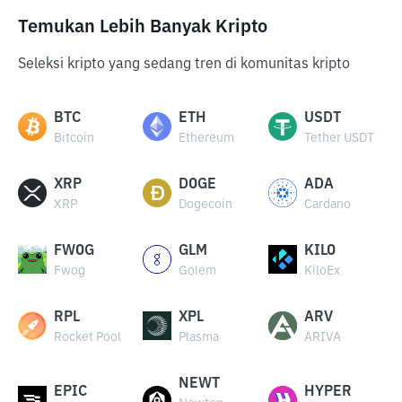
Temukan Lebih Banyak Kripto
Seleksi kripto yang sedang tren di komunitas kripto
BTC
ETH
USDT
Bitcoin
Ethereum
Tether USDT
XRP
DOGE
ADA
XRP
Dogecoin
Cardano
FWOG
GLM
KILO
Fwog
Golem
KiloEx
RPL
XPL
ARV
Rocket Pool
Plasma
ARIVA
NEWT
EPIC
HYPER