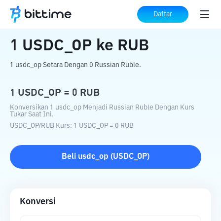
Beranda
Konverter Kripto
USDC_OP
ke
Daftar
RUB
1
USDC_OP
ke
RUB
1 usdc_op Setara Dengan 0 Russian Ruble.
1
USDC_OP
=
0
RUB
Konversikan 1 usdc_op Menjadi Russian Ruble Dengan Kurs
Tukar Saat Ini.
USDC_OP
/
RUB
Kurs
: 1
USDC_OP
=
0
RUB
Beli
usdc_op
(
USDC_OP
)
Konversi