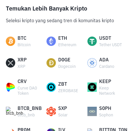
Temukan Lebih Banyak Kripto
Seleksi kripto yang sedang tren di komunitas kripto
BTC
ETH
USDT
Bitcoin
Ethereum
Tether USDT
XRP
DOGE
ADA
XRP
Dogecoin
Cardano
CRV
KEEP
ZBT
Curve DAO
Keep
ZEROBASE
Token
Network
BTCB_BNB
SXP
SOPH
btcb_bnb
Solar
Sophon
PROM
ILV
BITTON_TON