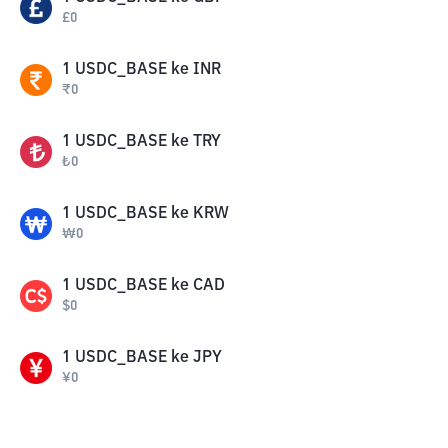
£
0
1
USDC_BASE
ke
INR
₹
0
1
USDC_BASE
ke
TRY
₺
0
1
USDC_BASE
ke
KRW
₩
0
1
USDC_BASE
ke
CAD
$
0
1
USDC_BASE
ke
JPY
¥
0