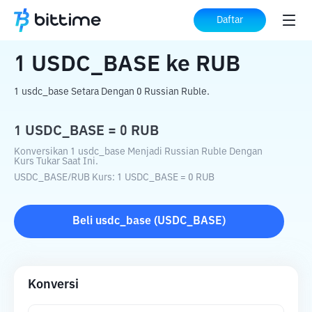
Beranda
Konverter Kripto
USDC_BASE
Daftar
ke
RUB
1
USDC_BASE
ke
RUB
1 usdc_base Setara Dengan 0 Russian Ruble.
1
USDC_BASE
=
0
RUB
Konversikan 1 usdc_base Menjadi Russian Ruble Dengan
Kurs Tukar Saat Ini.
USDC_BASE
/
RUB
Kurs
: 1
USDC_BASE
=
0
RUB
Beli
usdc_base
(
USDC_BASE
)
Konversi