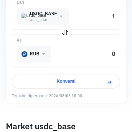
Dari
USDC_BASE
usdc_base
Ke
RUB
Konversi
Terakhir diperbarui:
2026/08/08 10:00
Market usdc_base