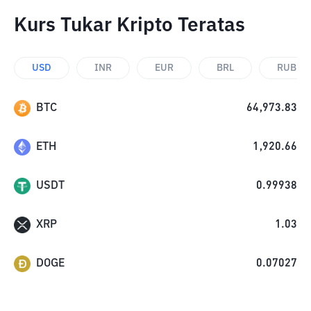
Kurs Tukar Kripto Teratas
USD
INR
EUR
BRL
RUB
BTC
64,973.83
ETH
1,920.66
USDT
0.99938
XRP
1.03
DOGE
0.07027