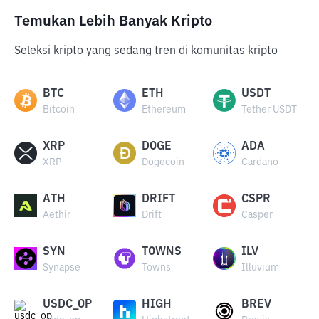
Temukan Lebih Banyak Kripto
Seleksi kripto yang sedang tren di komunitas kripto
BTC
ETH
USDT
Bitcoin
Ethereum
Tether USDT
XRP
DOGE
ADA
XRP
Dogecoin
Cardano
ATH
DRIFT
CSPR
Aethir
Drift
Casper
SYN
TOWNS
ILV
Synapse
Towns
Illuvium
USDC_OP
HIGH
BREV