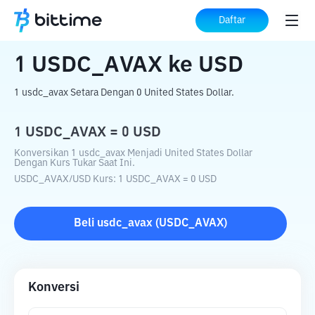
Beranda
Konverter Kripto
USDC_AVAX
Daftar
ke
USD
1
USDC_AVAX
ke
USD
1 usdc_avax Setara Dengan 0 United States Dollar.
1
USDC_AVAX
=
0
USD
Konversikan 1 usdc_avax Menjadi United States Dollar
Dengan Kurs Tukar Saat Ini.
USDC_AVAX
/
USD
Kurs
: 1
USDC_AVAX
=
0
USD
Beli
usdc_avax
(
USDC_AVAX
)
Konversi