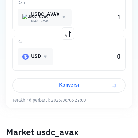
Dari
USDC_AVAX
usdc_avax
Ke
USD
Konversi
Terakhir diperbarui:
2026/08/06 22:00
Market usdc_avax