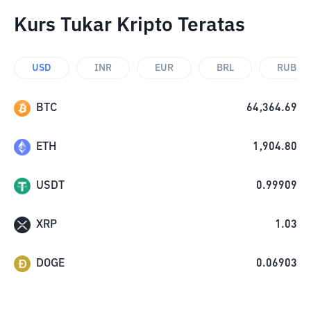
Kurs Tukar Kripto Teratas
USD
INR
EUR
BRL
RUB
BTC
64,364.69
ETH
1,904.80
USDT
0.99909
XRP
1.03
DOGE
0.06903