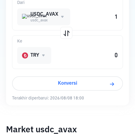
Dari
USDC_AVAX
usdc_avax
Ke
TRY
Konversi
Terakhir diperbarui:
2026/08/08 18:00
Market usdc_avax