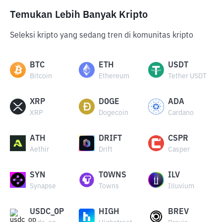
Temukan Lebih Banyak Kripto
Seleksi kripto yang sedang tren di komunitas kripto
BTC
ETH
USDT
Bitcoin
Ethereum
Tether USDT
XRP
DOGE
ADA
XRP
Dogecoin
Cardano
ATH
DRIFT
CSPR
Aethir
Drift
Casper
SYN
TOWNS
ILV
Synapse
Towns
Illuvium
USDC_OP
HIGH
BREV