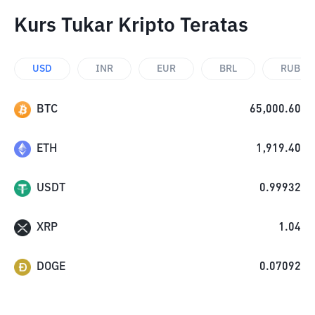
Kurs Tukar Kripto Teratas
USD
INR
EUR
BRL
RUB
BTC
65,000.60
ETH
1,919.40
USDT
0.99932
XRP
1.04
DOGE
0.07092