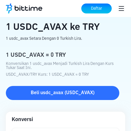
Beranda
Konverter Kripto
USDC_AVAX
Daftar
ke
TRY
1
USDC_AVAX
ke
TRY
1 usdc_avax Setara Dengan 0 Turkish Lira.
1
USDC_AVAX
=
0
TRY
Konversikan 1 usdc_avax Menjadi Turkish Lira Dengan Kurs
Tukar Saat Ini.
USDC_AVAX
/
TRY
Kurs
: 1
USDC_AVAX
=
0
TRY
Beli
usdc_avax
(
USDC_AVAX
)
Konversi