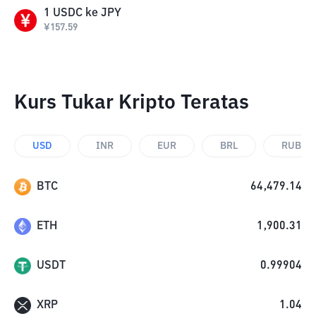
1
USDC
ke
JPY
¥
157.59
Kurs Tukar Kripto Teratas
USD
INR
EUR
BRL
RUB
BTC
64,479.14
ETH
1,900.31
USDT
0.99904
XRP
1.04