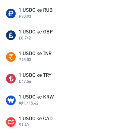
1
USDC
ke
RUB
₽
80.93
1
USDC
ke
GBP
£
0.74211
1
USDC
ke
INR
₹
95.03
1
USDC
ke
TRY
₺
47.56
1
USDC
ke
KRW
₩
1,415.42
1
USDC
ke
CAD
$
1.40