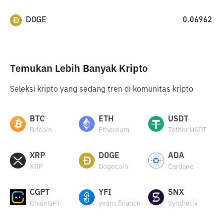
DOGE
0.06962
Temukan Lebih Banyak Kripto
Seleksi kripto yang sedang tren di komunitas kripto
BTC
ETH
USDT
Bitcoin
Ethereum
Tether USDT
XRP
DOGE
ADA
XRP
Dogecoin
Cardano
CGPT
YFI
SNX
ChainGPT
yearn.finance
Synthetix