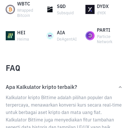
WBTC
SQD
DYDX
Wrapped
Subsquid
dYdX
Bitcoin
PARTI
HEI
AIA
Particle
Heima
DeAgentAI
Network
FAQ
Apa Kalkulator kripto terbaik?
Kalkulator kripto Bittime adalah pilihan populer dan
terpercaya, menawarkan konversi kurs secara real-time
untuk berbagai aset kripto dan mata uang fiat.
Kalkulator Bittime juga menyediakan fitur tambahan
seperti data historis dan tampilan UI/UX yang baik