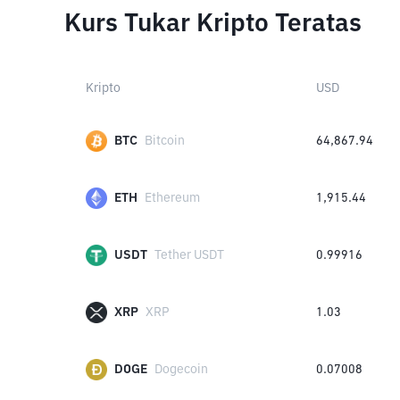
Kurs Tukar Kripto Teratas
Kripto
USD
BTC
Bitcoin
64,867.94
ETH
Ethereum
1,915.44
USDT
Tether USDT
0.99916
XRP
XRP
1.03
DOGE
Dogecoin
0.07008