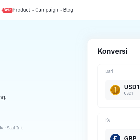
s
Product
Campaign
Blog
Beta
Konversi
Dari
USD1
USD1
ng.
Ke
ar Saat Ini.
GBP