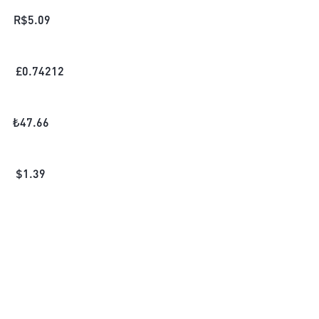
R$
5.09
£
0.74212
₺
47.66
$
1.39