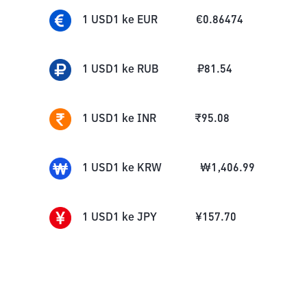
1
USD1
ke
EUR
€
0.86474
1
USD1
ke
RUB
₽
81.54
1
USD1
ke
INR
₹
95.08
1
USD1
ke
KRW
₩
1,406.99
1
USD1
ke
JPY
¥
157.70