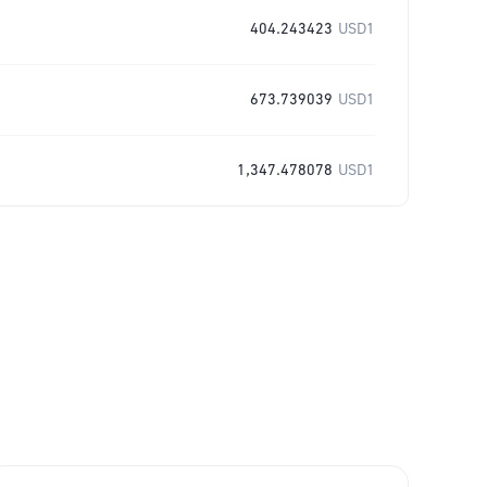
404.243423
USD1
673.739039
USD1
1,347.478078
USD1