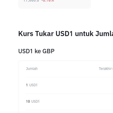
17,680.8
-0.16
%
Kurs Tukar USD1 untuk Juml
USD1
ke
GBP
Jumlah
Terakhir 
1
USD1
10
USD1