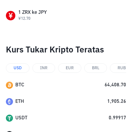
1
ZRX
ke
JPY
¥
12.70
Kurs Tukar Kripto Teratas
USD
INR
EUR
BRL
RUB
BTC
64,408.70
ETH
1,905.26
USDT
0.99917