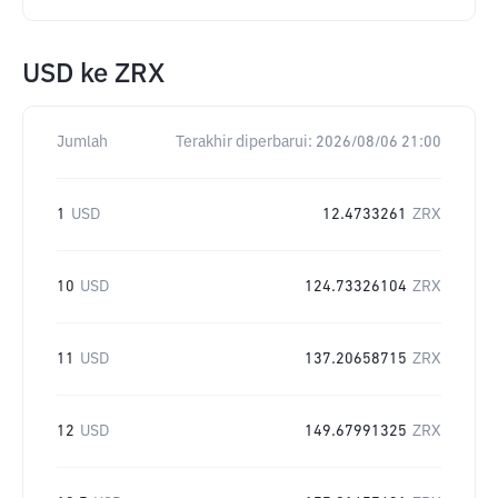
USD
ke
ZRX
Jumlah
Terakhir diperbarui:
2026/08/06 21:00
1
USD
12.4733261
ZRX
10
USD
124.73326104
ZRX
11
USD
137.20658715
ZRX
12
USD
149.67991325
ZRX