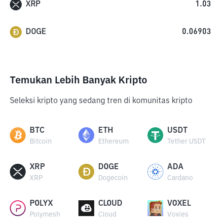
XRP
1.03
DOGE
0.06903
Temukan Lebih Banyak Kripto
Seleksi kripto yang sedang tren di komunitas kripto
BTC
ETH
USDT
Bitcoin
Ethereum
Tether USDT
XRP
DOGE
ADA
XRP
Dogecoin
Cardano
POLYX
CLOUD
VOXEL
Polymesh
Cloud
Voxies