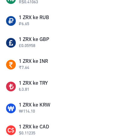
R$
0.41063
1
ZRX
ke
RUB
₽
6.65
1
ZRX
ke
GBP
£
0.05958
1
ZRX
ke
INR
₹
7.64
1
ZRX
ke
TRY
₺
3.81
1
ZRX
ke
KRW
₩
114.10
1
ZRX
ke
CAD
$
0.11235