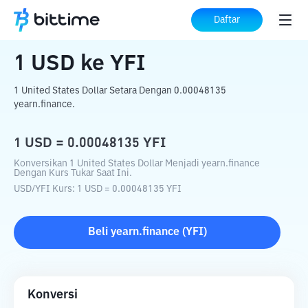
Beranda
Konverter Kripto
USD
ke
YFI
Daftar
1
USD
ke
YFI
1 United States Dollar Setara Dengan 0.00048135
yearn.finance.
1
USD
=
0.00048135
YFI
Konversikan 1 United States Dollar Menjadi yearn.finance
Dengan Kurs Tukar Saat Ini.
USD
/
YFI
Kurs
: 1
USD
=
0.00048135
YFI
Beli
yearn.finance
(
YFI
)
Konversi