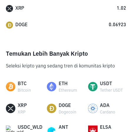
XRP
1.02
DOGE
0.06923
Temukan Lebih Banyak Kripto
Seleksi kripto yang sedang tren di komunitas kripto
BTC
ETH
USDT
Bitcoin
Ethereum
Tether USDT
XRP
DOGE
ADA
XRP
Dogecoin
Cardano
USDC_WLD
ANT
ELSA