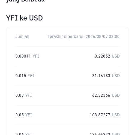
YFI
ke
USD
Jumlah
Terakhir diperbarui:
2026/08/07 03:00
0.00011
YFI
0.22852
USD
0.015
YFI
31.16183
USD
0.03
YFI
62.32366
USD
0.05
YFI
103.87277
USD
0.06
YFI
124.64733
USD