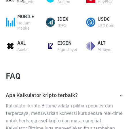
usdc_wld
Aragon
HeyElsa
MOBILE
IDEX
USDC
Helium
IDEX
USD Coin
Mobile
AXL
EIGEN
ALT
Axelar
EigenLayer
Altlayer
FAQ
Apa Kalkulator kripto terbaik?
Kalkulator kripto Bittime adalah pilihan populer dan
terpercaya, menawarkan konversi kurs secara real-time
untuk berbagai aset kripto dan mata uang fiat.
Kalkulator Bittime juga menyediakan fitur tambahan