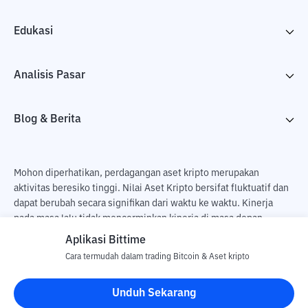
Edukasi
Analisis Pasar
Blog & Berita
Mohon diperhatikan, perdagangan aset kripto merupakan
aktivitas beresiko tinggi. Nilai Aset Kripto bersifat fluktuatif dan
dapat berubah secara signifikan dari waktu ke waktu. Kinerja
pada masa lalu tidak mencerminkan kinerja di masa depan.
Terdapat risiko kehilangan sebagai dampak dari membeli dan
Aplikasi Bittime
menjual aset kripto dan sepenuhnya keputusan independen dari
Cara termudah dalam trading Bitcoin & Aset kripto
pengguna. PT Utama Aset Digital Indonesia (Bittime) tidak
bertanggung jawab atas perubahan fluktuasi dari nilai tukar Aset
Unduh Sekarang
Kripto.