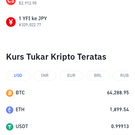
$
2,912.90
1
YFI
ke
JPY
¥
329,022.77
Kurs Tukar Kripto Teratas
USD
INR
EUR
BRL
RUB
BTC
64,288.95
ETH
1,899.54
USDT
0.99913