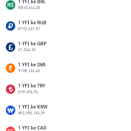
1
YFI
ke
BRL
R$
10,644.25
1
YFI
ke
RUB
₽
172,431.07
1
YFI
ke
GBP
£
1,544.39
1
YFI
ke
INR
₹
198,162.45
1
YFI
ke
TRY
₺
99,076.76
1
YFI
ke
KRW
₩
2,950,154.39
1
YFI
ke
CAD