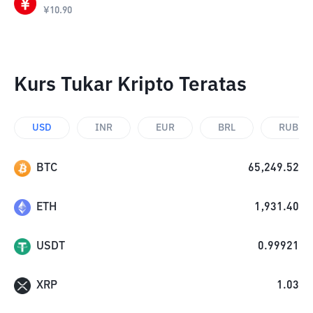
¥
10.90
Kurs Tukar Kripto Teratas
USD
INR
EUR
BRL
RUB
BTC
65,249.52
ETH
1,931.40
USDT
0.99921
XRP
1.03