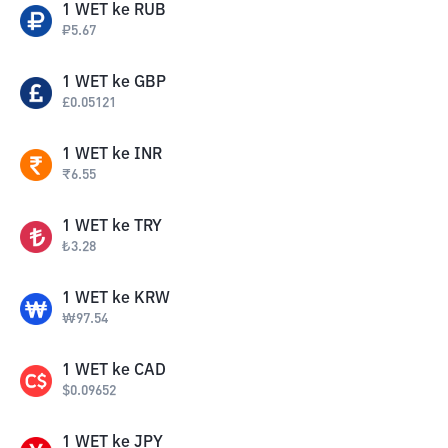
1
WET
ke
RUB
₽
5.67
1
WET
ke
GBP
£
0.05121
1
WET
ke
INR
₹
6.55
1
WET
ke
TRY
₺
3.28
1
WET
ke
KRW
₩
97.54
1
WET
ke
CAD
$
0.09652
1
WET
ke
JPY