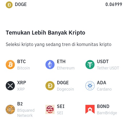
DOGE
0.06999
Temukan Lebih Banyak Kripto
Seleksi kripto yang sedang tren di komunitas kripto
BTC
ETH
USDT
Bitcoin
Ethereum
Tether USDT
XRP
DOGE
ADA
XRP
Dogecoin
Cardano
B2
SEI
BOND
BSquared
SEI
BarnBridge
Network