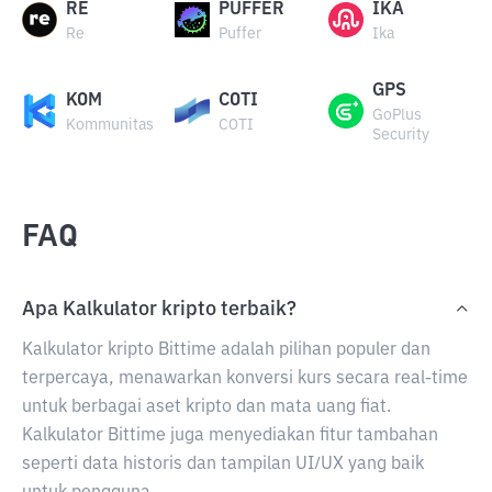
RE
PUFFER
IKA
Re
Puffer
Ika
GPS
KOM
COTI
GoPlus
Kommunitas
COTI
Security
FAQ
Apa Kalkulator kripto terbaik?
Kalkulator kripto Bittime adalah pilihan populer dan
terpercaya, menawarkan konversi kurs secara real-time
untuk berbagai aset kripto dan mata uang fiat.
Kalkulator Bittime juga menyediakan fitur tambahan
seperti data historis dan tampilan UI/UX yang baik