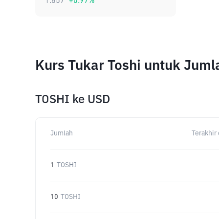
1.857
+
0.97
%
Kurs Tukar Toshi untuk Jum
TOSHI
ke
USD
Jumlah
Terakhir 
1
TOSHI
10
TOSHI