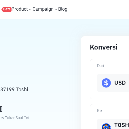
s
Product
Campaign
Blog
Beta
Konversi
Dari
USD
037199 Toshi.
I
Ke
s Tukar Saat Ini.
TOSH