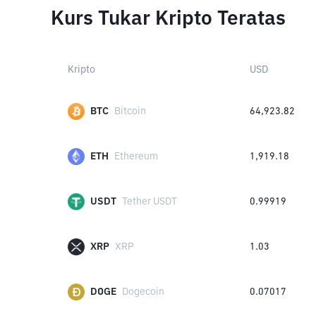
Kurs Tukar Kripto Teratas
Kripto
USD
BTC
Bitcoin
64,923.82
ETH
Ethereum
1,919.18
USDT
Tether USDT
0.99919
XRP
XRP
1.03
DOGE
Dogecoin
0.07017