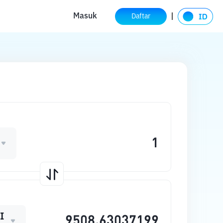
Masuk
Daftar
I