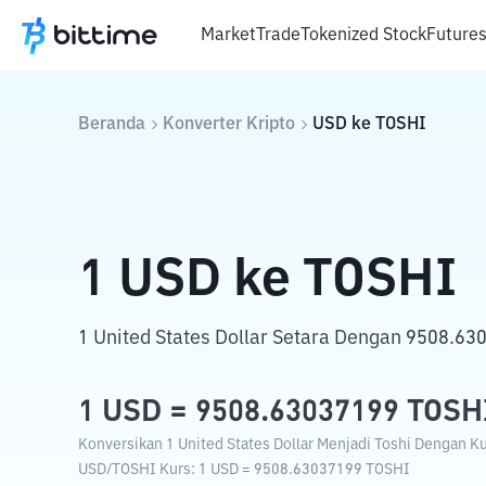
Market
Trade
Tokenized Stock
Future
Beranda
Konverter Kripto
USD
ke
TOSHI
1
USD
ke
TOSHI
1 United States Dollar Setara Dengan 9508.63
1
USD
=
9508.63037199
TOSH
Konversikan 1 United States Dollar Menjadi Toshi Dengan Kur
USD
/
TOSHI
Kurs
: 1
USD
=
9508.63037199
TOSHI