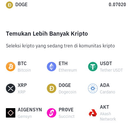
DOGE
0.07020
Temukan Lebih Banyak Kripto
Seleksi kripto yang sedang tren di komunitas kripto
BTC
ETH
USDT
Bitcoin
Ethereum
Tether USDT
XRP
DOGE
ADA
XRP
Dogecoin
Cardano
AKT
AIGENSYN
PROVE
Akash
Gensyn
Succinct
Network