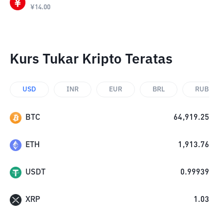
¥
14.00
Kurs Tukar Kripto Teratas
USD
INR
EUR
BRL
RUB
BTC
64,919.25
ETH
1,913.76
USDT
0.99939
XRP
1.03