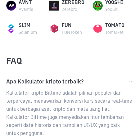
AVNT
ZEREBRO
YOOSHI
Avantis
Zerebro
YooShi
SLIM
FUN
TOMATO
Solanium
FUNToken
Tomarket
FAQ
Apa Kalkulator kripto terbaik?
Kalkulator kripto Bittime adalah pilihan populer dan
terpercaya, menawarkan konversi kurs secara real-time
untuk berbagai aset kripto dan mata uang fiat.
Kalkulator Bittime juga menyediakan fitur tambahan
seperti data historis dan tampilan UI/UX yang baik
untuk pengguna.