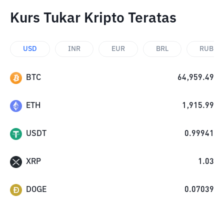
Kurs Tukar Kripto Teratas
USD
INR
EUR
BRL
RUB
BTC
64,959.49
ETH
1,915.99
USDT
0.99941
XRP
1.03
DOGE
0.07039