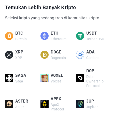
Temukan Lebih Banyak Kripto
Seleksi kripto yang sedang tren di komunitas kripto
BTC
ETH
USDT
Bitcoin
Ethereum
Tether USDT
XRP
DOGE
ADA
XRP
Dogecoin
Cardano
DOP
SAGA
VOXEL
Data
Saga
Voxies
Ownership
Protocol
APEX
ASTER
JUP
ApeX
Aster
Jupiter
Protocol