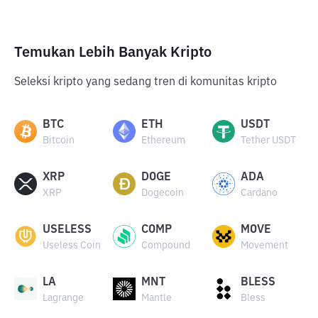
Temukan Lebih Banyak Kripto
Seleksi kripto yang sedang tren di komunitas kripto
BTC
ETH
USDT
Bitcoin
Ethereum
Tether USDT
XRP
DOGE
ADA
XRP
Dogecoin
Cardano
USELESS
COMP
MOVE
Useless Coin
Compound
Movement
LA
MNT
BLESS
Lagrange
Mantle
Bless