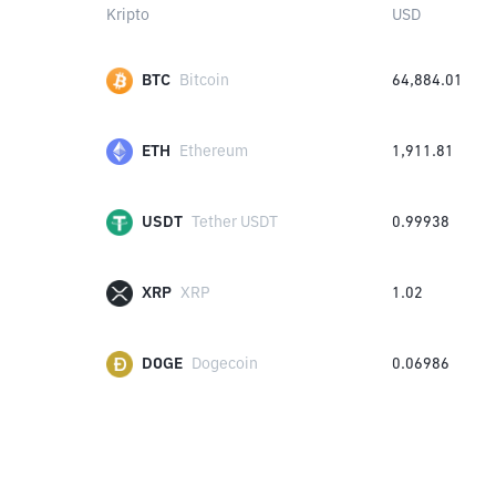
Kripto
USD
BTC
Bitcoin
64,884.01
ETH
Ethereum
1,911.81
USDT
Tether USDT
0.99938
XRP
XRP
1.02
DOGE
Dogecoin
0.06986