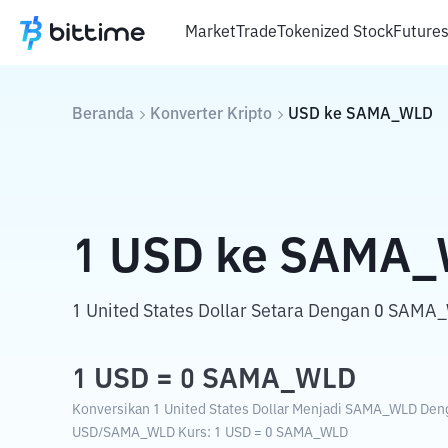
Market
Trade
Tokenized Stock
Future
Beranda
Konverter Kripto
USD
ke
SAMA_WLD
1
USD
ke
SAMA_
1 United States Dollar Setara Dengan 0 SAMA
1
USD
=
0
SAMA_WLD
Konversikan 1 United States Dollar Menjadi SAMA_WLD Denga
USD
/
SAMA_WLD
Kurs
: 1
USD
=
0
SAMA_WLD