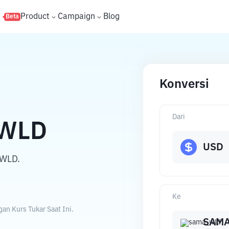
s
Product
Campaign
Blog
Beta
Konversi
Dari
WLD
USD
_WLD.
Ke
n Kurs Tukar Saat Ini.
SAM