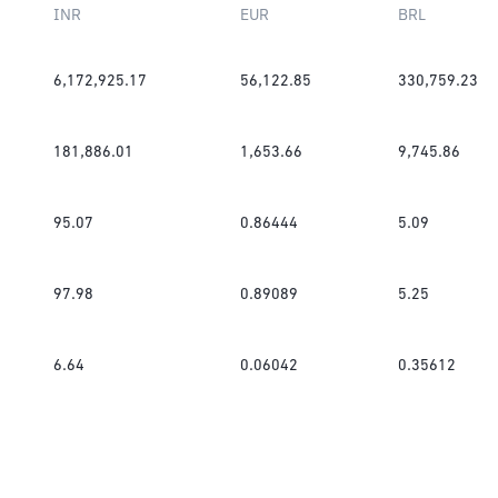
INR
EUR
BRL
6,172,925.17
56,122.85
330,759.23
181,886.01
1,653.66
9,745.86
95.07
0.86444
5.09
97.98
0.89089
5.25
6.64
0.06042
0.35612