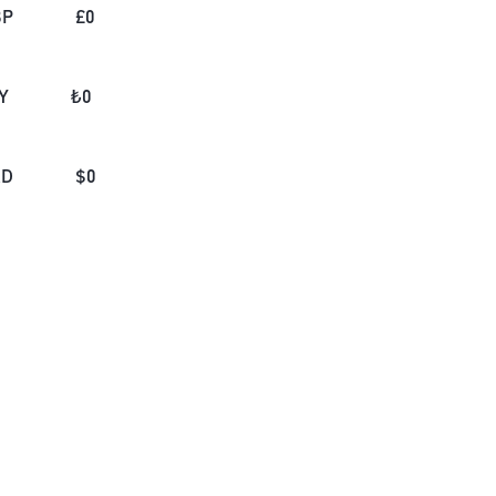
BP
£
0
Y
₺
0
AD
$
0