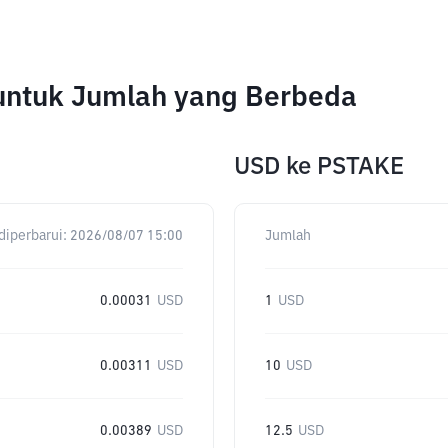
untuk Jumlah yang Berbeda
USD
ke
PSTAKE
diperbarui:
2026/08/07 15:00
Jumlah
0.00031
USD
1
USD
0.00311
USD
10
USD
0.00389
USD
12.5
USD