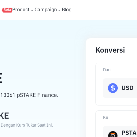
s
Product
Campaign
Blog
Beta
Konversi
Dari
E
USD
8313061 pSTAKE Finance.
KE
Ke
Dengan Kurs Tukar Saat Ini.
PSTA