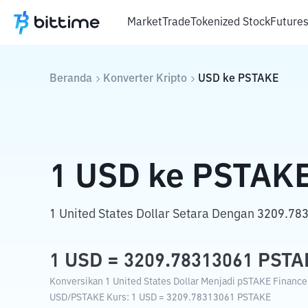
Market
Trade
Tokenized Stock
Future
Beranda
Konverter Kripto
USD
ke
PSTAKE
1
USD
ke
PSTAK
1 United States Dollar Setara Dengan 3209.7
1
USD
=
3209.78313061
PSTA
Konversikan 1 United States Dollar Menjadi pSTAKE Finance 
USD
/
PSTAKE
Kurs
: 1
USD
=
3209.78313061
PSTAKE