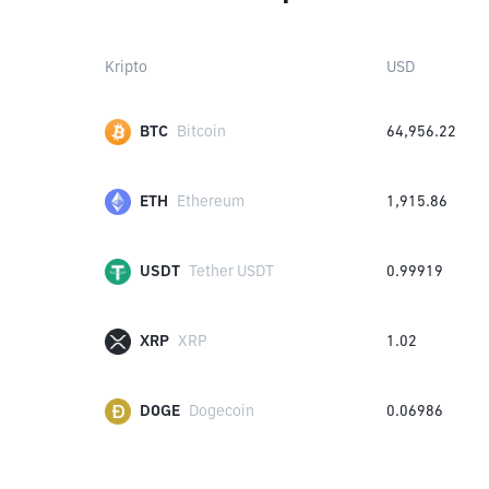
Kripto
USD
BTC
Bitcoin
64,956.22
ETH
Ethereum
1,915.86
USDT
Tether USDT
0.99919
XRP
XRP
1.02
DOGE
Dogecoin
0.06986