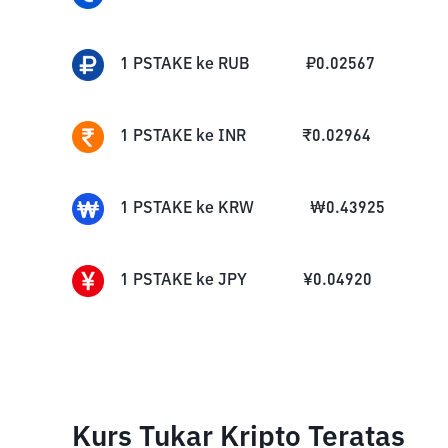
1
PSTAKE
ke
RUB
₽
0.02567
1
PSTAKE
ke
INR
₹
0.02964
1
PSTAKE
ke
KRW
₩
0.43925
1
PSTAKE
ke
JPY
¥
0.04920
Kurs Tukar Kripto Teratas