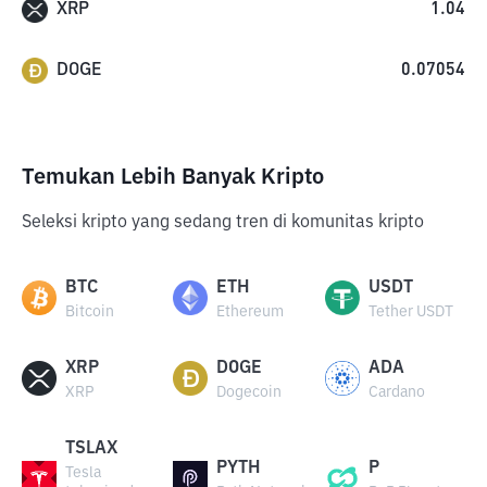
XRP
1.04
DOGE
0.07054
Temukan Lebih Banyak Kripto
Seleksi kripto yang sedang tren di komunitas kripto
BTC
ETH
USDT
Bitcoin
Ethereum
Tether USDT
XRP
DOGE
ADA
XRP
Dogecoin
Cardano
TSLAX
PYTH
P
Tesla