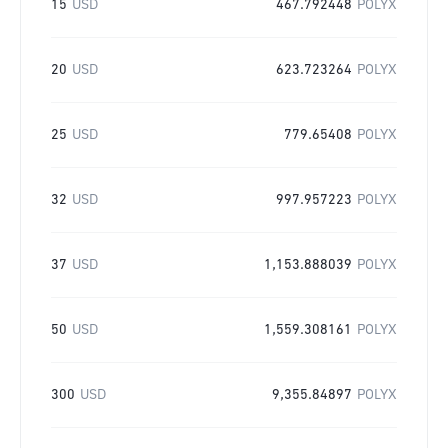
15
USD
467.792448
POLYX
20
USD
623.723264
POLYX
25
USD
779.65408
POLYX
32
USD
997.957223
POLYX
37
USD
1,153.888039
POLYX
50
USD
1,559.308161
POLYX
300
USD
9,355.84897
POLYX