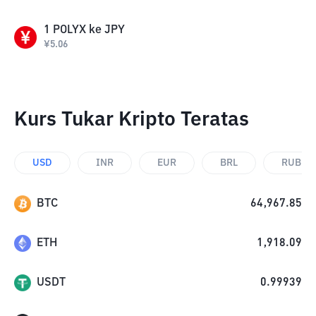
1
POLYX
ke
JPY
¥
5.06
Kurs Tukar Kripto Teratas
USD
INR
EUR
BRL
RUB
BTC
64,967.85
ETH
1,918.09
USDT
0.99939