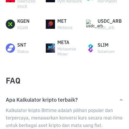
tokenized
Pyth Network
PoP Planet
stock
KGEN
MET
USDC_ARB
KGeN
Meteora
usdc_arb
META
SNT
SLIM
Metaverse
Status
Solanium
Miner
FAQ
Apa Kalkulator kripto terbaik?
Kalkulator kripto Bittime adalah pilihan populer dan
terpercaya, menawarkan konversi kurs secara real-time
untuk berbagai aset kripto dan mata uang fiat.