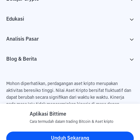
Edukasi
Analisis Pasar
Blog & Berita
Mohon diperhatikan, perdagangan aset kripto merupakan
aktivitas beresiko tinggi. Nilai Aset Kripto bersifat fluktuatif dan
dapat berubah secara signifikan dari waktu ke waktu. Kinerja
pada masa lalu tidak mencerminkan kinerja di masa depan.
Terdapat risiko kehilangan sebagai dampak dari membeli dan
Aplikasi Bittime
menjual aset kripto dan sepenuhnya keputusan independen dari
Cara termudah dalam trading Bitcoin & Aset kripto
pengguna. PT Utama Aset Digital Indonesia (Bittime) tidak
bertanggung jawab atas perubahan fluktuasi dari nilai tukar Aset
Unduh Sekarang
Kripto.