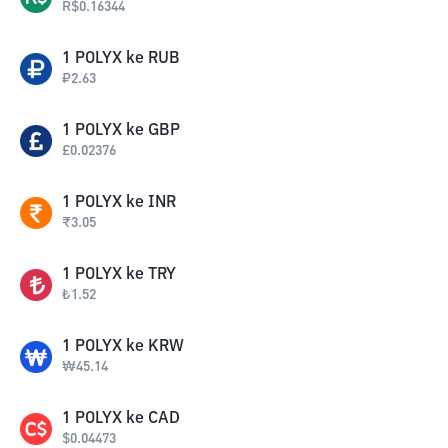
R$
0.16344
1
POLYX
ke
RUB
₽
2.63
1
POLYX
ke
GBP
£
0.02376
1
POLYX
ke
INR
₹
3.05
1
POLYX
ke
TRY
₺
1.52
1
POLYX
ke
KRW
₩
45.14
1
POLYX
ke
CAD
$
0.04473