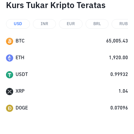
Kurs Tukar Kripto Teratas
USD
INR
EUR
BRL
RUB
BTC
65,005.43
ETH
1,920.00
USDT
0.99932
XRP
1.04
DOGE
0.07096