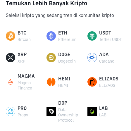
Temukan Lebih Banyak Kripto
Seleksi kripto yang sedang tren di komunitas kripto
BTC
ETH
USDT
Bitcoin
Ethereum
Tether USDT
XRP
DOGE
ADA
XRP
Dogecoin
Cardano
MAGMA
HEMI
ELIZAOS
Magma
HEMI
ELIZAOS
Finance
DOP
PRO
LAB
Data
Propy
Ownership
LAB
Protocol