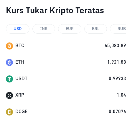
Kurs Tukar Kripto Teratas
USD
INR
EUR
BRL
RUB
BTC
65,083.89
ETH
1,921.88
USDT
0.99933
XRP
1.04
DOGE
0.07076