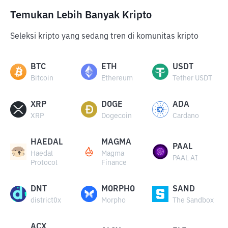
Temukan Lebih Banyak Kripto
Seleksi kripto yang sedang tren di komunitas kripto
BTC
ETH
USDT
Bitcoin
Ethereum
Tether USDT
XRP
DOGE
ADA
XRP
Dogecoin
Cardano
HAEDAL
MAGMA
PAAL
Haedal
Magma
PAAL AI
Protocol
Finance
DNT
MORPHO
SAND
district0x
Morpho
The Sandbox
ACX