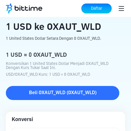
Beranda
Konverter Kripto
USD
ke
OXAUT_WLD
Daftar
1
USD
ke
OXAUT_WLD
1 United States Dollar Setara Dengan 0 OXAUT_WLD.
1
USD
=
0
OXAUT_WLD
Konversikan 1 United States Dollar Menjadi OXAUT_WLD
Dengan Kurs Tukar Saat Ini.
USD
/
OXAUT_WLD
Kurs
: 1
USD
=
0
OXAUT_WLD
Beli
OXAUT_WLD
(
OXAUT_WLD
)
Konversi