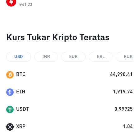
¥
41.23
Kurs Tukar Kripto Teratas
USD
INR
EUR
BRL
RUB
BTC
64,990.41
ETH
1,919.74
USDT
0.99925
XRP
1.04