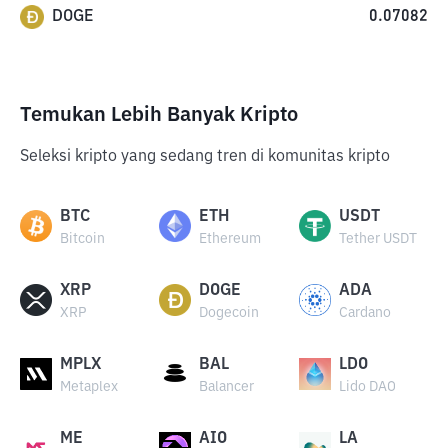
DOGE
0.07082
Temukan Lebih Banyak Kripto
Seleksi kripto yang sedang tren di komunitas kripto
BTC
ETH
USDT
Bitcoin
Ethereum
Tether USDT
XRP
DOGE
ADA
XRP
Dogecoin
Cardano
MPLX
BAL
LDO
Metaplex
Balancer
Lido DAO
ME
AIO
LA