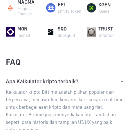
MAGMA
EFI
KGEN
Magma
Efinity Token
KGeN
Finance
MON
SQD
TRUST
monad
Subsquid
Intuition
FAQ
Apa Kalkulator kripto terbaik?
Kalkulator kripto Bittime adalah pilihan populer dan
terpercaya, menawarkan konversi kurs secara real-time
untuk berbagai aset kripto dan mata uang fiat.
Kalkulator Bittime juga menyediakan fitur tambahan
seperti data historis dan tampilan UI/UX yang baik