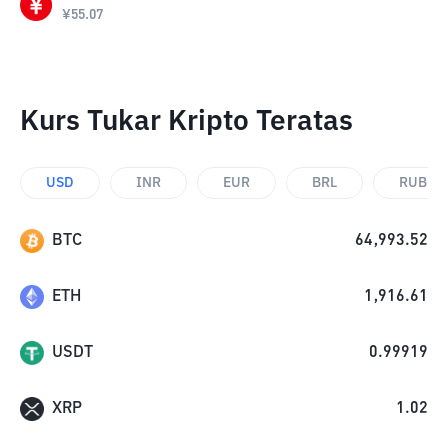
¥
55.07
Kurs Tukar Kripto Teratas
USD
INR
EUR
BRL
RUB
BTC
64,993.52
ETH
1,916.61
USDT
0.99919
XRP
1.02