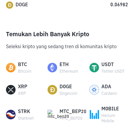
DOGE
0.06982
Temukan Lebih Banyak Kripto
Seleksi kripto yang sedang tren di komunitas kripto
BTC
ETH
USDT
Bitcoin
Ethereum
Tether USDT
XRP
DOGE
ADA
XRP
Dogecoin
Cardano
MOBILE
STRK
MTC_BEP20
Helium
Starknet
MTC_BEP20
Mobile