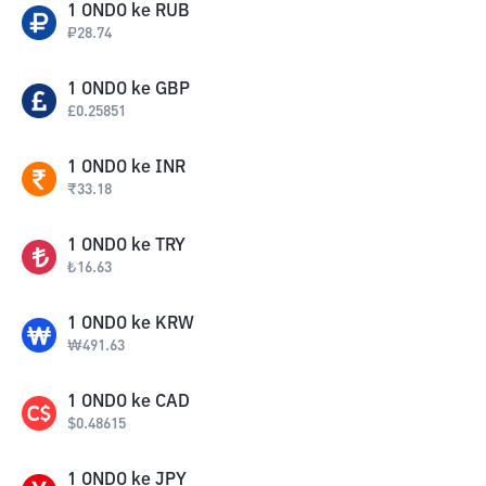
1
ONDO
ke
RUB
₽
28.74
1
ONDO
ke
GBP
£
0.25851
1
ONDO
ke
INR
₹
33.18
1
ONDO
ke
TRY
₺
16.63
1
ONDO
ke
KRW
₩
491.63
1
ONDO
ke
CAD
$
0.48615
1
ONDO
ke
JPY