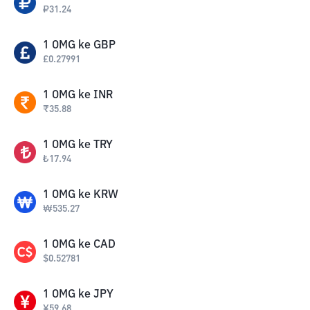
₽
31.24
1
OMG
ke
GBP
£
0.27991
1
OMG
ke
INR
₹
35.88
1
OMG
ke
TRY
₺
17.94
1
OMG
ke
KRW
₩
535.27
1
OMG
ke
CAD
$
0.52781
1
OMG
ke
JPY
¥
59.68