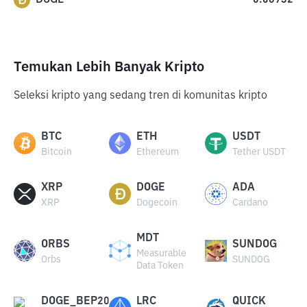
0.06932
Temukan Lebih Banyak Kripto
Seleksi kripto yang sedang tren di komunitas kripto
BTC
ETH
USDT
Bitcoin
Ethereum
Tether USDT
XRP
DOGE
ADA
XRP
Dogecoin
Cardano
MDT
ORBS
SUNDOG
Measurable
Orbs
SUNDOG
Data Token
DOGE_BEP20
LRC
QUICK