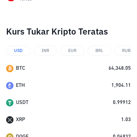
Kurs Tukar Kripto Teratas
USD
INR
EUR
BRL
RUB
BTC
64,348.05
ETH
1,904.11
USDT
0.99912
XRP
1.03
DOGE