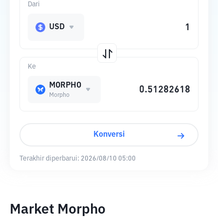
Dari
USD
Ke
MORPHO
Morpho
Konversi
Terakhir diperbarui:
2026/08/10 05:00
Market Morpho