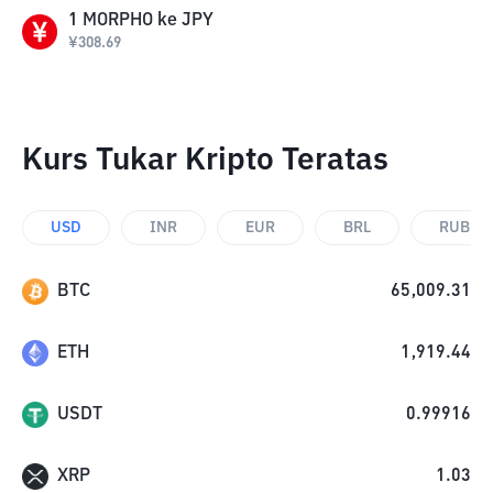
1
MORPHO
ke
JPY
¥
308.69
Kurs Tukar Kripto Teratas
USD
INR
EUR
BRL
RUB
BTC
65,009.31
ETH
1,919.44
USDT
0.99916
XRP
1.03