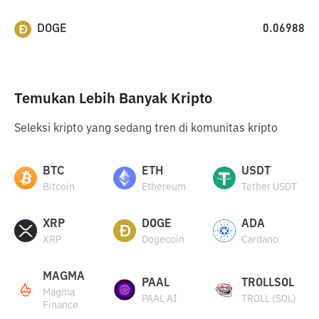
DOGE
0.06988
Temukan Lebih Banyak Kripto
Seleksi kripto yang sedang tren di komunitas kripto
BTC
ETH
USDT
Bitcoin
Ethereum
Tether USDT
XRP
DOGE
ADA
XRP
Dogecoin
Cardano
MAGMA
PAAL
TROLLSOL
Magma
PAAL AI
TROLL (SOL)
Finance