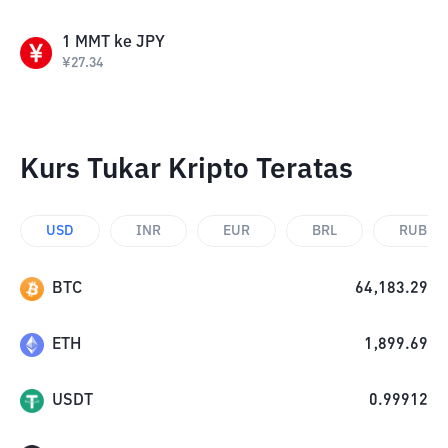
1
MMT
ke
JPY
¥
27.34
Kurs Tukar Kripto Teratas
USD
INR
EUR
BRL
RUB
BTC
64,183.29
ETH
1,899.69
USDT
0.99912