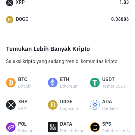
XRP
1.03
DOGE
0.06886
Temukan Lebih Banyak Kripto
Seleksi kripto yang sedang tren di komunitas kripto
BTC
ETH
USDT
Bitcoin
Ethereum
Tether USDT
XRP
DOGE
ADA
XRP
Dogecoin
Cardano
POL
DATA
SPS
Polygon
Data Network
Splintershards