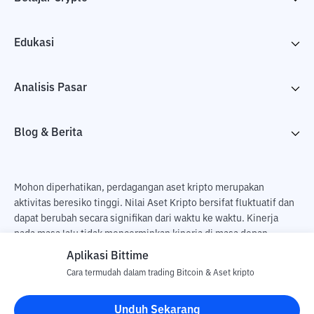
Edukasi
Analisis Pasar
Blog & Berita
Mohon diperhatikan, perdagangan aset kripto merupakan
aktivitas beresiko tinggi. Nilai Aset Kripto bersifat fluktuatif dan
dapat berubah secara signifikan dari waktu ke waktu. Kinerja
pada masa lalu tidak mencerminkan kinerja di masa depan.
Terdapat risiko kehilangan sebagai dampak dari membeli dan
Aplikasi Bittime
menjual aset kripto dan sepenuhnya keputusan independen dari
Cara termudah dalam trading Bitcoin & Aset kripto
pengguna. PT Utama Aset Digital Indonesia (Bittime) tidak
bertanggung jawab atas perubahan fluktuasi dari nilai tukar Aset
Unduh Sekarang
Kripto.