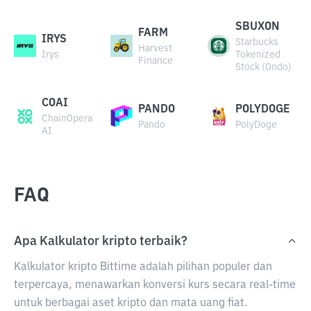
SBUXON
FARM
IRYS
Starbucks
Harvest
Irys
Tokenized
Finance
Stock (Ondo)
COAI
PANDO
POLYDOGE
ChainOpera
Pando
PolyDoge
AI
FAQ
Apa Kalkulator kripto terbaik?
Kalkulator kripto Bittime adalah pilihan populer dan
terpercaya, menawarkan konversi kurs secara real-time
untuk berbagai aset kripto dan mata uang fiat.