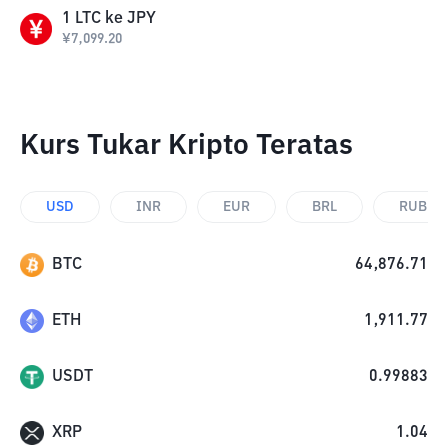
1
LTC
ke
JPY
¥
7,099.20
Kurs Tukar Kripto Teratas
USD
INR
EUR
BRL
RUB
BTC
64,876.71
ETH
1,911.77
USDT
0.99883
XRP
1.04