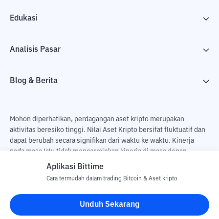
Edukasi
Analisis Pasar
Blog & Berita
Mohon diperhatikan, perdagangan aset kripto merupakan
aktivitas beresiko tinggi. Nilai Aset Kripto bersifat fluktuatif dan
dapat berubah secara signifikan dari waktu ke waktu. Kinerja
pada masa lalu tidak mencerminkan kinerja di masa depan.
Terdapat risiko kehilangan sebagai dampak dari membeli dan
Aplikasi Bittime
menjual aset kripto dan sepenuhnya keputusan independen dari
Cara termudah dalam trading Bitcoin & Aset kripto
pengguna. PT Utama Aset Digital Indonesia (Bittime) tidak
bertanggung jawab atas perubahan fluktuasi dari nilai tukar Aset
Unduh Sekarang
Kripto.