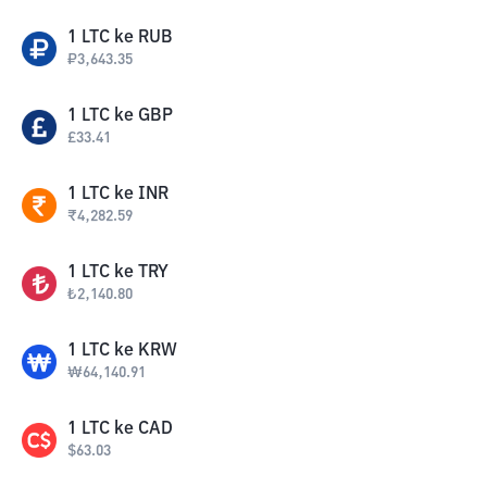
1
LTC
ke
RUB
₽
3,643.35
1
LTC
ke
GBP
£
33.41
1
LTC
ke
INR
₹
4,282.59
1
LTC
ke
TRY
₺
2,140.80
1
LTC
ke
KRW
₩
64,140.91
1
LTC
ke
CAD
$
63.03