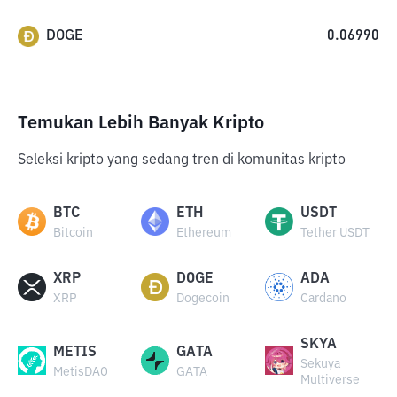
DOGE
0.06990
Temukan Lebih Banyak Kripto
Seleksi kripto yang sedang tren di komunitas kripto
BTC
ETH
USDT
Bitcoin
Ethereum
Tether USDT
XRP
DOGE
ADA
XRP
Dogecoin
Cardano
SKYA
METIS
GATA
Sekuya
MetisDAO
GATA
Multiverse