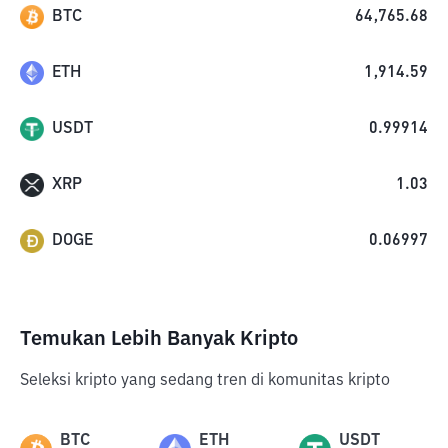
BTC
64,765.68
ETH
1,914.59
USDT
0.99914
XRP
1.03
DOGE
0.06997
Temukan Lebih Banyak Kripto
Seleksi kripto yang sedang tren di komunitas kripto
BTC
ETH
USDT