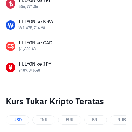
1
LLYON
ke
TRY
₺
56,771.06
1
LLYON
ke
KRW
₩
1,675,714.98
1
LLYON
ke
CAD
$
1,660.43
1
LLYON
ke
JPY
¥
187,846.48
Kurs Tukar Kripto Teratas
USD
INR
EUR
BRL
RUB