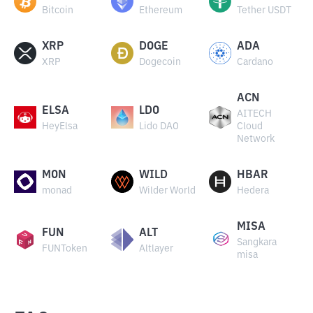
Bitcoin
Ethereum
Tether USDT
XRP
DOGE
ADA
XRP
Dogecoin
Cardano
ACN
ELSA
LDO
AITECH
HeyElsa
Lido DAO
Cloud
Network
MON
WILD
HBAR
monad
Wilder World
Hedera
MISA
FUN
ALT
Sangkara
FUNToken
Altlayer
misa