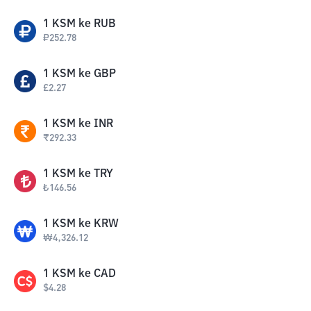
1
KSM
ke
RUB
₽
252.78
1
KSM
ke
GBP
£
2.27
1
KSM
ke
INR
₹
292.33
1
KSM
ke
TRY
₺
146.56
1
KSM
ke
KRW
₩
4,326.12
1
KSM
ke
CAD
$
4.28