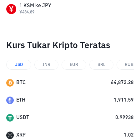
1
KSM
ke
JPY
¥
484.89
Kurs Tukar Kripto Teratas
USD
INR
EUR
BRL
RUB
BTC
64,872.28
ETH
1,911.59
USDT
0.99938
XRP
1.02