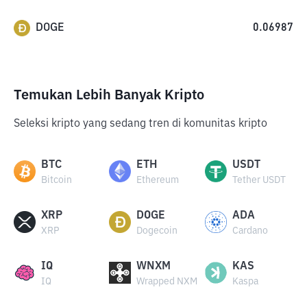
DOGE
0.06987
Temukan Lebih Banyak Kripto
Seleksi kripto yang sedang tren di komunitas kripto
BTC
ETH
USDT
Bitcoin
Ethereum
Tether USDT
XRP
DOGE
ADA
XRP
Dogecoin
Cardano
IQ
WNXM
KAS
IQ
Wrapped NXM
Kaspa