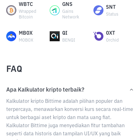
WBTC
GNS
SNT
Wrapped
Gains
Status
Bitcoin
Network
MBOX
QI
OXT
MOBOX
BENQI
Orchid
FAQ
Apa Kalkulator kripto terbaik?
Kalkulator kripto Bittime adalah pilihan populer dan
terpercaya, menawarkan konversi kurs secara real-time
untuk berbagai aset kripto dan mata uang fiat.
Kalkulator Bittime juga menyediakan fitur tambahan
seperti data historis dan tampilan UI/UX yang baik