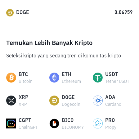
DOGE
0.06959
Temukan Lebih Banyak Kripto
Seleksi kripto yang sedang tren di komunitas kripto
BTC
ETH
USDT
Bitcoin
Ethereum
Tether USDT
XRP
DOGE
ADA
XRP
Dogecoin
Cardano
CGPT
BICO
PRO
ChainGPT
BICONOMY
Propy