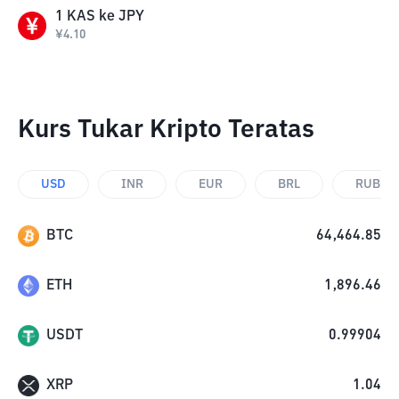
1
KAS
ke
JPY
¥
4.10
Kurs Tukar Kripto Teratas
USD
INR
EUR
BRL
RUB
BTC
64,464.85
ETH
1,896.46
USDT
0.99904
XRP
1.04