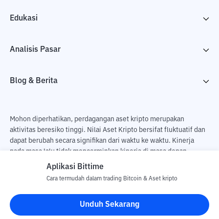
Edukasi
Analisis Pasar
Blog & Berita
Mohon diperhatikan, perdagangan aset kripto merupakan
aktivitas beresiko tinggi. Nilai Aset Kripto bersifat fluktuatif dan
dapat berubah secara signifikan dari waktu ke waktu. Kinerja
pada masa lalu tidak mencerminkan kinerja di masa depan.
Terdapat risiko kehilangan sebagai dampak dari membeli dan
Aplikasi Bittime
menjual aset kripto dan sepenuhnya keputusan independen dari
Cara termudah dalam trading Bitcoin & Aset kripto
pengguna. PT Utama Aset Digital Indonesia (Bittime) tidak
bertanggung jawab atas perubahan fluktuasi dari nilai tukar Aset
Unduh Sekarang
Kripto.