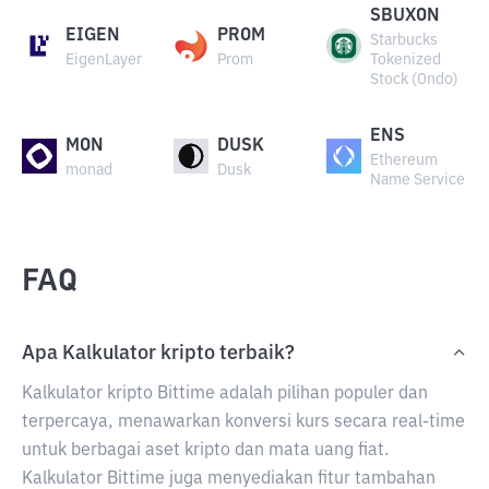
SBUXON
EIGEN
PROM
Starbucks
EigenLayer
Prom
Tokenized
Stock (Ondo)
ENS
MON
DUSK
Ethereum
monad
Dusk
Name Service
FAQ
Apa Kalkulator kripto terbaik?
Kalkulator kripto Bittime adalah pilihan populer dan
terpercaya, menawarkan konversi kurs secara real-time
untuk berbagai aset kripto dan mata uang fiat.
Kalkulator Bittime juga menyediakan fitur tambahan