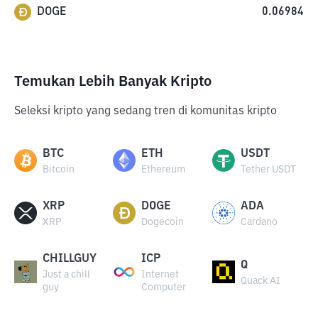
DOGE
0.06984
Temukan Lebih Banyak Kripto
Seleksi kripto yang sedang tren di komunitas kripto
BTC
ETH
USDT
Bitcoin
Ethereum
Tether USDT
XRP
DOGE
ADA
XRP
Dogecoin
Cardano
CHILLGUY
ICP
Q
Just a chill
Internet
Quack AI
guy
Computer