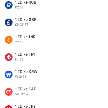
1
ID
ke
RUB
₽
2.36
1
ID
ke
GBP
£
0.02117
1
ID
ke
INR
₹
2.72
1
ID
ke
TRY
₺
1.36
1
ID
ke
KRW
₩
40.51
1
ID
ke
CAD
$
0.03984
1
ID
ke
JPY