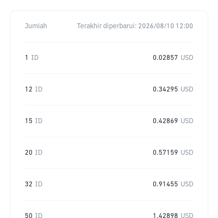
Jumlah
Terakhir diperbarui:
2026/08/10 12:00
1
ID
0.02857
USD
12
ID
0.34295
USD
15
ID
0.42869
USD
20
ID
0.57159
USD
32
ID
0.91455
USD
50
ID
1.42898
USD