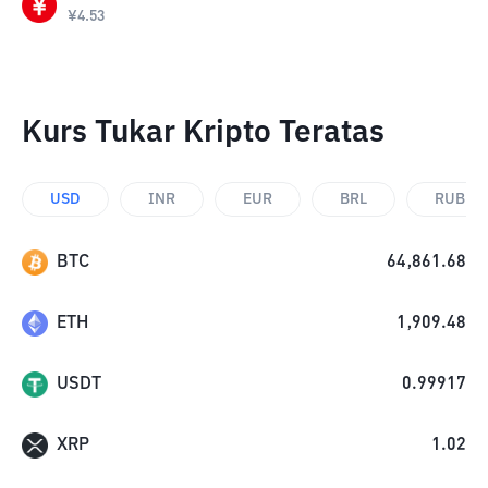
¥
4.53
Kurs Tukar Kripto Teratas
USD
INR
EUR
BRL
RUB
BTC
64,861.68
ETH
1,909.48
USDT
0.99917
XRP
1.02