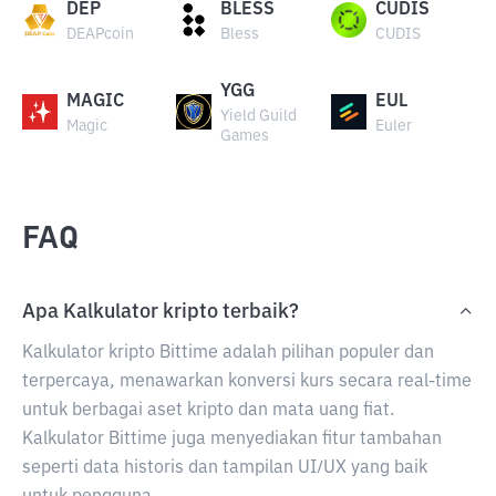
DEP
BLESS
CUDIS
DEAPcoin
Bless
CUDIS
YGG
MAGIC
EUL
Yield Guild
Magic
Euler
Games
FAQ
Apa Kalkulator kripto terbaik?
Kalkulator kripto Bittime adalah pilihan populer dan
terpercaya, menawarkan konversi kurs secara real-time
untuk berbagai aset kripto dan mata uang fiat.
Kalkulator Bittime juga menyediakan fitur tambahan
seperti data historis dan tampilan UI/UX yang baik