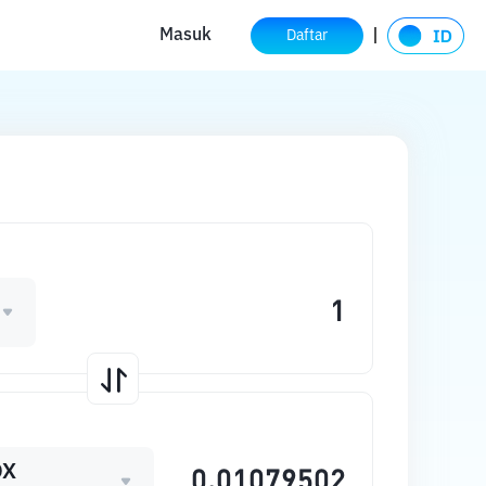
Masuk
Daftar
DX