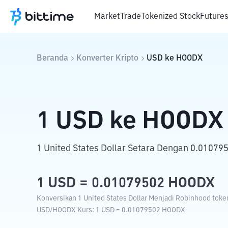
Market
Trade
Tokenized Stock
Future
Beranda
Konverter Kripto
USD
ke
HOODX
1
USD
ke
HOODX
1 United States Dollar Setara Dengan 0.01079
1
USD
=
0.01079502
HOODX
Konversikan 1 United States Dollar Menjadi Robinhood token
USD
/
HOODX
Kurs
: 1
USD
=
0.01079502
HOODX