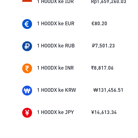
1
HOODX
ke
IDR
Rp
1,659,260.03
1
HOODX
ke
EUR
€
80.20
1
HOODX
ke
RUB
₽
7,501.23
1
HOODX
ke
INR
₹
8,817.06
1
HOODX
ke
KRW
₩
131,456.51
1
HOODX
ke
JPY
¥
14,613.34