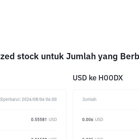
ized stock untuk Jumlah yang Ber
USD
ke
HOODX
diperbarui:
2026/08/06 06:00
Jumlah
0.55581
USD
0.006
USD