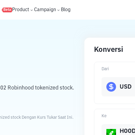
s
Product
Campaign
Blog
Beta
Konversi
Dari
USD
502 Robinhood tokenized stock.
Ke
ized stock Dengan Kurs Tukar Saat Ini.
HOO