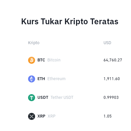
Kurs Tukar Kripto Teratas
Kripto
USD
BTC
Bitcoin
64,760.27
ETH
Ethereum
1,911.60
USDT
Tether USDT
0.99903
XRP
XRP
1.05