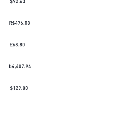
$
92.63
R$
476.08
£
68.80
₺
4,407.94
$
129.80