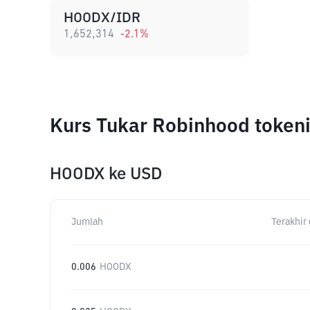
HOODX/IDR
1,652,314
-2.1
%
Kurs Tukar Robinhood token
HOODX
ke
USD
Jumlah
Terakhir 
0.006
HOODX