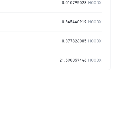
0.010795028
HOODX
0.345440919
HOODX
0.377826005
HOODX
21.590057446
HOODX