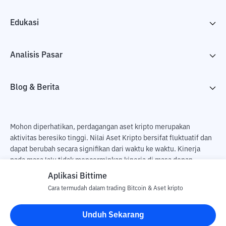
Edukasi
Analisis Pasar
Blog & Berita
Mohon diperhatikan, perdagangan aset kripto merupakan
aktivitas beresiko tinggi. Nilai Aset Kripto bersifat fluktuatif dan
dapat berubah secara signifikan dari waktu ke waktu. Kinerja
pada masa lalu tidak mencerminkan kinerja di masa depan.
Terdapat risiko kehilangan sebagai dampak dari membeli dan
Aplikasi Bittime
menjual aset kripto dan sepenuhnya keputusan independen dari
Cara termudah dalam trading Bitcoin & Aset kripto
pengguna. PT Utama Aset Digital Indonesia (Bittime) tidak
bertanggung jawab atas perubahan fluktuasi dari nilai tukar Aset
Unduh Sekarang
Kripto.