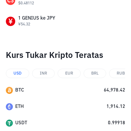
$
0.48112
1
GENIUS
ke
JPY
¥
54.32
Kurs Tukar Kripto Teratas
USD
INR
EUR
BRL
RUB
BTC
64,978.42
ETH
1,914.12
USDT
0.99918