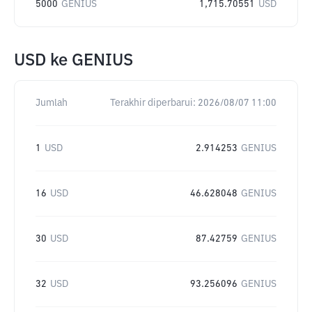
5000
GENIUS
1,715.70551
USD
USD
ke
GENIUS
Jumlah
Terakhir diperbarui:
2026/08/07 11:00
1
USD
2.914253
GENIUS
16
USD
46.628048
GENIUS
30
USD
87.42759
GENIUS
32
USD
93.256096
GENIUS