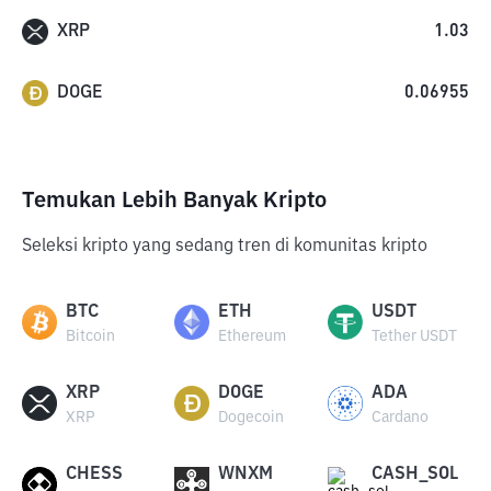
XRP
1.03
DOGE
0.06955
Temukan Lebih Banyak Kripto
Seleksi kripto yang sedang tren di komunitas kripto
BTC
ETH
USDT
Bitcoin
Ethereum
Tether USDT
XRP
DOGE
ADA
XRP
Dogecoin
Cardano
CHESS
WNXM
CASH_SOL