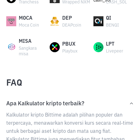
Tranchess
Wrapped NXM
CASH_SOL
MOCA
DEP
QI
Moca Coin
DEAPcoin
BENQI
MISA
PBUX
LPT
Sangkara
Playbux
Livepeer
misa
FAQ
Apa Kalkulator kripto terbaik?
Kalkulator kripto Bittime adalah pilihan populer dan
terpercaya, menawarkan konversi kurs secara real-time
untuk berbagai aset kripto dan mata uang fiat.
Kalkulator Bittime juga menyediakan fitur tambahan