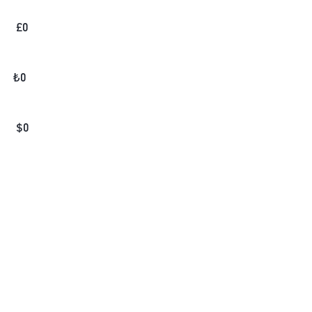
£
0
₺
0
$
0