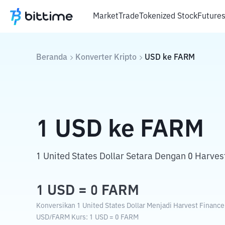
Market
Trade
Tokenized Stock
Future
Beranda
Konverter Kripto
USD
ke
FARM
1
USD
ke
FARM
1 United States Dollar Setara Dengan 0 Harves
1
USD
=
0
FARM
Konversikan 1 United States Dollar Menjadi Harvest Finance
USD
/
FARM
Kurs
: 1
USD
=
0
FARM