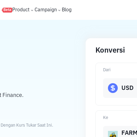
s
Product
Campaign
Blog
Beta
Konversi
Dari
USD
t Finance.
Ke
 Dengan Kurs Tukar Saat Ini.
FAR