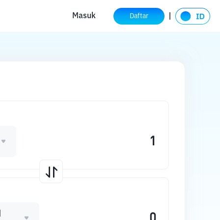
Masuk
Daftar
M