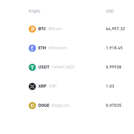
Kripto
USD
BTC
Bitcoin
64,957.32
ETH
Ethereum
1,918.45
USDT
Tether USDT
0.99938
XRP
XRP
1.03
DOGE
Dogecoin
0.07035