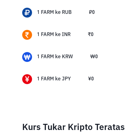
1
FARM
ke
RUB
₽
0
1
FARM
ke
INR
₹
0
1
FARM
ke
KRW
₩
0
1
FARM
ke
JPY
¥
0
Kurs Tukar Kripto Teratas