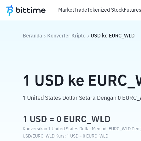
Market
Trade
Tokenized Stock
Future
Beranda
Konverter Kripto
USD
ke
EURC_WLD
1
USD
ke
EURC_
1 United States Dollar Setara Dengan 0 EURC
1
USD
=
0
EURC_WLD
Konversikan 1 United States Dollar Menjadi EURC_WLD Denga
USD
/
EURC_WLD
Kurs
: 1
USD
=
0
EURC_WLD