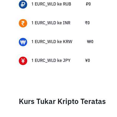
1
EURC_WLD
ke
RUB
₽
0
1
EURC_WLD
ke
INR
₹
0
1
EURC_WLD
ke
KRW
₩
0
1
EURC_WLD
ke
JPY
¥
0
Kurs Tukar Kripto Teratas