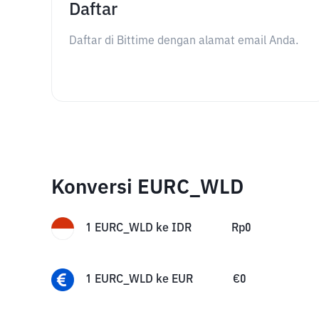
Daftar
Daftar di Bittime dengan alamat email Anda.
Konversi EURC_WLD
1
EURC_WLD
ke
IDR
Rp
0
1
EURC_WLD
ke
EUR
€
0