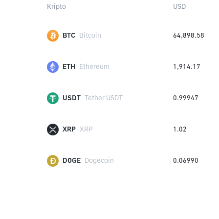
Kripto
USD
BTC
Bitcoin
64,898.58
ETH
Ethereum
1,914.17
USDT
Tether USDT
0.99947
XRP
XRP
1.02
DOGE
Dogecoin
0.06990