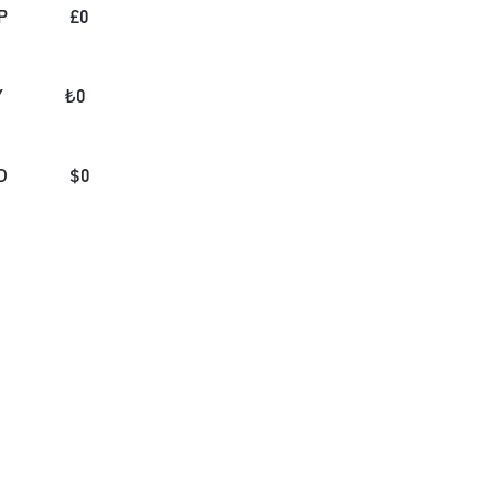
P
£
0
Y
₺
0
D
$
0