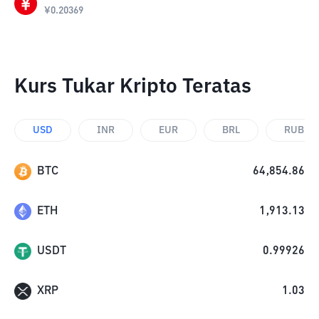
¥
0.20369
Kurs Tukar Kripto Teratas
USD
INR
EUR
BRL
RUB
BTC
64,854.86
ETH
1,913.13
USDT
0.99926
XRP
1.03