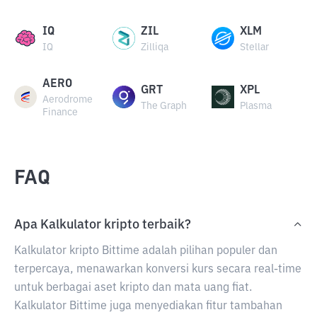
IQ
ZIL
XLM
IQ
Zilliqa
Stellar
AERO
GRT
XPL
Aerodrome
The Graph
Plasma
Finance
FAQ
Apa Kalkulator kripto terbaik?
Kalkulator kripto Bittime adalah pilihan populer dan
terpercaya, menawarkan konversi kurs secara real-time
untuk berbagai aset kripto dan mata uang fiat.
Kalkulator Bittime juga menyediakan fitur tambahan