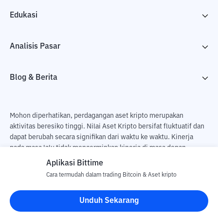
Edukasi
Analisis Pasar
Blog & Berita
Mohon diperhatikan, perdagangan aset kripto merupakan
aktivitas beresiko tinggi. Nilai Aset Kripto bersifat fluktuatif dan
dapat berubah secara signifikan dari waktu ke waktu. Kinerja
pada masa lalu tidak mencerminkan kinerja di masa depan.
Terdapat risiko kehilangan sebagai dampak dari membeli dan
Aplikasi Bittime
menjual aset kripto dan sepenuhnya keputusan independen dari
Cara termudah dalam trading Bitcoin & Aset kripto
pengguna. PT Utama Aset Digital Indonesia (Bittime) tidak
bertanggung jawab atas perubahan fluktuasi dari nilai tukar Aset
Unduh Sekarang
Kripto.