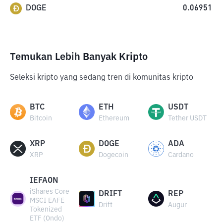
DOGE
0.06951
Temukan Lebih Banyak Kripto
Seleksi kripto yang sedang tren di komunitas kripto
BTC
ETH
USDT
Bitcoin
Ethereum
Tether USDT
XRP
DOGE
ADA
XRP
Dogecoin
Cardano
IEFAON
iShares Core
DRIFT
REP
MSCI EAFE
Drift
Augur
Tokenized
ETF (Ondo)