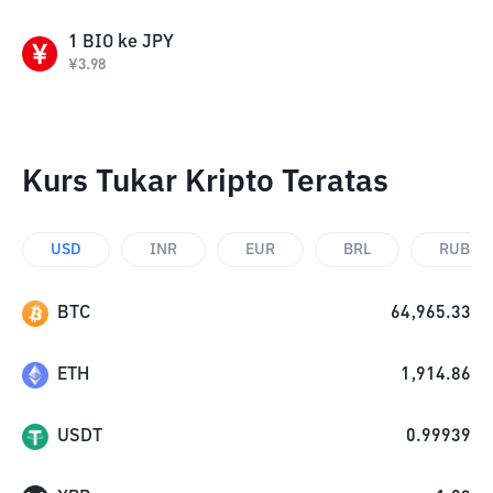
1
BIO
ke
JPY
¥
3.98
Kurs Tukar Kripto Teratas
USD
INR
EUR
BRL
RUB
BTC
64,965.33
ETH
1,914.86
USDT
0.99939