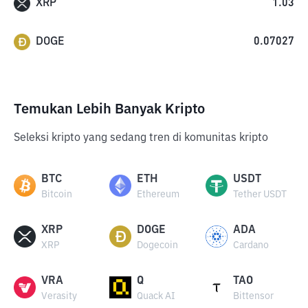
XRP
1.03
DOGE
0.07027
Temukan Lebih Banyak Kripto
Seleksi kripto yang sedang tren di komunitas kripto
BTC
ETH
USDT
Bitcoin
Ethereum
Tether USDT
XRP
DOGE
ADA
XRP
Dogecoin
Cardano
VRA
Q
TAO
Verasity
Quack AI
Bittensor