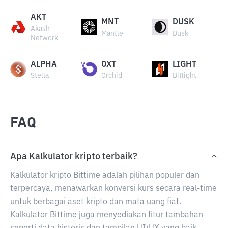
AKT
MNT
DUSK
Akash
Mantle
Dusk
Network
ALPHA
OXT
LIGHT
Stella
Orchid
Bitlight
FAQ
Apa Kalkulator kripto terbaik?
Kalkulator kripto Bittime adalah pilihan populer dan
terpercaya, menawarkan konversi kurs secara real-time
untuk berbagai aset kripto dan mata uang fiat.
Kalkulator Bittime juga menyediakan fitur tambahan