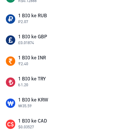
R$
0.12888
1
BIO
ke
RUB
₽
2.07
1
BIO
ke
GBP
£
0.01874
1
BIO
ke
INR
₹
2.40
1
BIO
ke
TRY
₺
1.20
1
BIO
ke
KRW
₩
35.59
1
BIO
ke
CAD
$
0.03527