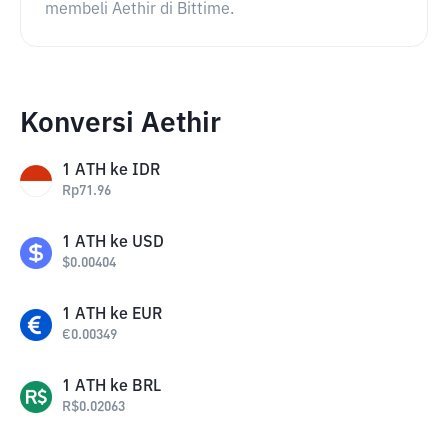
membeli Aethir di Bittime.
Konversi Aethir
1
ATH
ke
IDR
Rp
71.96
1
ATH
ke
USD
$
0.00404
1
ATH
ke
EUR
€
0.00349
1
ATH
ke
BRL
R$
0.02063