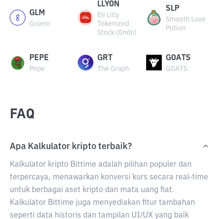
LLYON
SLP
GLM
Eli Lilly
Smooth Love
Golem
Tokenized
Potion
Stock (Ondo)
PEPE
GRT
GOATS
Pepe
The Graph
GOATS
FAQ
Apa Kalkulator kripto terbaik?
Kalkulator kripto Bittime adalah pilihan populer dan
terpercaya, menawarkan konversi kurs secara real-time
untuk berbagai aset kripto dan mata uang fiat.
Kalkulator Bittime juga menyediakan fitur tambahan
seperti data historis dan tampilan UI/UX yang baik