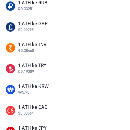
1
ATH
ke
RUB
₽
0.33251
1
ATH
ke
GBP
£
0.00299
1
ATH
ke
INR
₹
0.38468
1
ATH
ke
TRY
₺
0.19309
1
ATH
ke
KRW
₩
5.70
1
ATH
ke
CAD
$
0.00564
1
ATH
ke
JPY