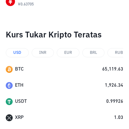
¥
0.63705
Kurs Tukar Kripto Teratas
USD
INR
EUR
BRL
RUB
BTC
65,119.63
ETH
1,926.34
USDT
0.99926
XRP
1.03