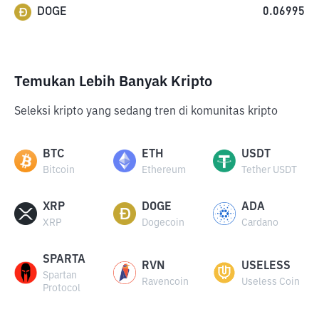
DOGE
0.06995
Temukan Lebih Banyak Kripto
Seleksi kripto yang sedang tren di komunitas kripto
BTC
ETH
USDT
Bitcoin
Ethereum
Tether USDT
XRP
DOGE
ADA
XRP
Dogecoin
Cardano
SPARTA
RVN
USELESS
Spartan
Ravencoin
Useless Coin
Protocol