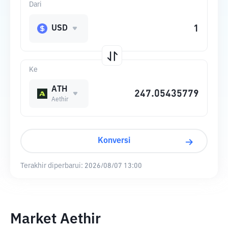
Dari
USD
Ke
ATH
Aethir
Konversi
Terakhir diperbarui:
2026/08/07 13:00
Market Aethir