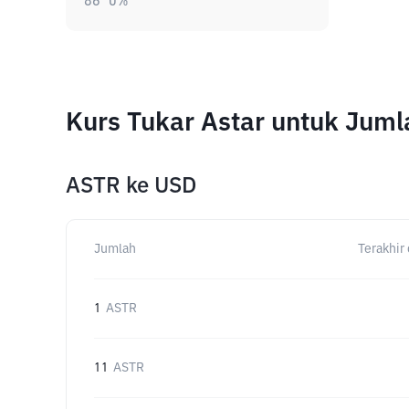
86
0
%
Kurs Tukar Astar untuk Jum
ASTR
ke
USD
Jumlah
Terakhir 
1
ASTR
11
ASTR