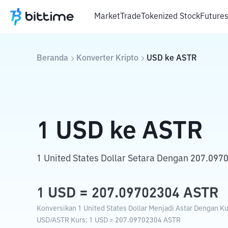
Market
Trade
Tokenized Stock
Future
Beranda
Konverter Kripto
USD
ke
ASTR
1
USD
ke
ASTR
1 United States Dollar Setara Dengan 207.097
1
USD
=
207.09702304
ASTR
Konversikan 1 United States Dollar Menjadi Astar Dengan Kur
USD
/
ASTR
Kurs
: 1
USD
=
207.09702304
ASTR