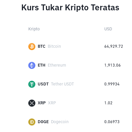
Kurs Tukar Kripto Teratas
Kripto
USD
BTC
Bitcoin
64,929.72
ETH
Ethereum
1,913.06
USDT
Tether USDT
0.99934
XRP
XRP
1.02
DOGE
Dogecoin
0.06973