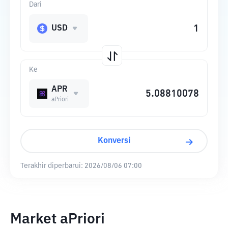
Dari
USD
Ke
APR
aPriori
Konversi
Terakhir diperbarui:
2026/08/06 07:00
Market aPriori