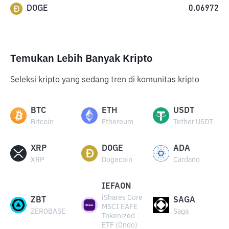
DOGE
0.06972
Temukan Lebih Banyak Kripto
Seleksi kripto yang sedang tren di komunitas kripto
BTC
ETH
USDT
Bitcoin
Ethereum
Tether USDT
XRP
DOGE
ADA
XRP
Dogecoin
Cardano
IEFAON
iShares Core
ZBT
SAGA
MSCI EAFE
ZEROBASE
Saga
Tokenized
ETF (Ondo)