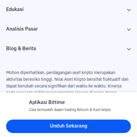
Edukasi
Analisis Pasar
Blog & Berita
Mohon diperhatikan, perdagangan aset kripto merupakan
aktivitas beresiko tinggi. Nilai Aset Kripto bersifat fluktuatif dan
dapat berubah secara signifikan dari waktu ke waktu. Kinerja
pada masa lalu tidak mencerminkan kinerja di masa depan.
Terdapat risiko kehilangan sebagai dampak dari membeli dan
Aplikasi Bittime
menjual aset kripto dan sepenuhnya keputusan independen dari
Cara termudah dalam trading Bitcoin & Aset kripto
pengguna. PT Utama Aset Digital Indonesia (Bittime) tidak
bertanggung jawab atas perubahan fluktuasi dari nilai tukar Aset
Unduh Sekarang
Kripto.