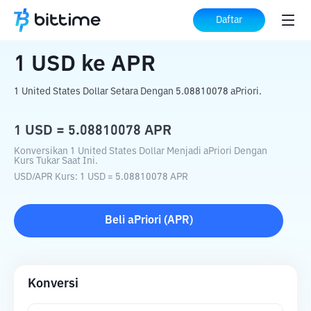
Beranda
Konverter Kripto
USD
ke
APR
Daftar
1
USD
ke
APR
1 United States Dollar Setara Dengan 5.08810078 aPriori.
1
USD
=
5.08810078
APR
Konversikan 1 United States Dollar Menjadi aPriori Dengan
Kurs Tukar Saat Ini.
USD
/
APR
Kurs
: 1
USD
=
5.08810078
APR
Beli
aPriori
(
APR
)
Konversi