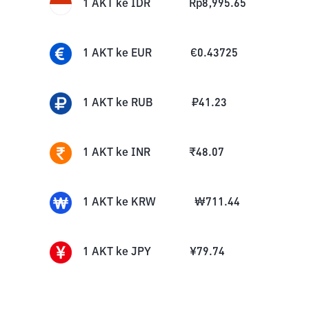
1
AKT
ke
IDR
Rp
8,995.65
1
AKT
ke
EUR
€
0.43725
1
AKT
ke
RUB
₽
41.23
1
AKT
ke
INR
₹
48.07
1
AKT
ke
KRW
₩
711.44
1
AKT
ke
JPY
¥
79.74