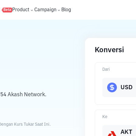
s
Product
Campaign
Blog
Beta
Konversi
Dari
USD
354 Akash Network.
Ke
engan Kurs Tukar Saat Ini.
AKT