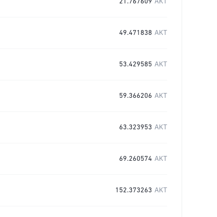
21.767609
AKT
49.471838
AKT
53.429585
AKT
59.366206
AKT
63.323953
AKT
69.260574
AKT
152.373263
AKT