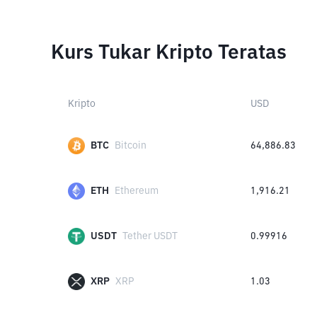
Kurs Tukar Kripto Teratas
Kripto
USD
BTC
Bitcoin
64,886.83
ETH
Ethereum
1,916.21
USDT
Tether USDT
0.99916
XRP
XRP
1.03