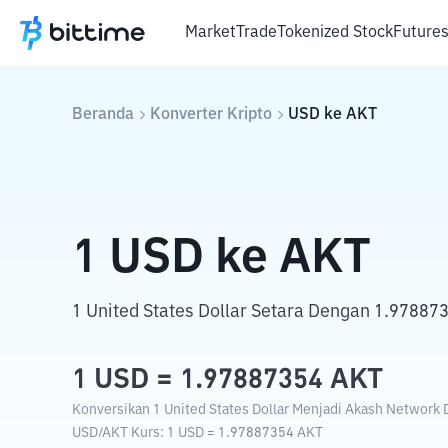
Market
Trade
Tokenized Stock
Future
Beranda
Konverter Kripto
USD
ke
AKT
1
USD
ke
AKT
1 United States Dollar Setara Dengan 1.97887
1
USD
=
1.97887354
AKT
Konversikan 1 United States Dollar Menjadi Akash Network D
USD
/
AKT
Kurs
: 1
USD
=
1.97887354
AKT