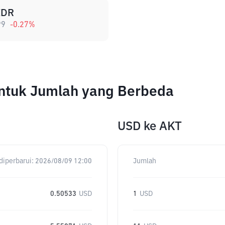
IDR
99
-0.27
%
ntuk Jumlah yang Berbeda
USD
ke
AKT
diperbarui:
2026/08/09 12:00
Jumlah
0.50533
USD
1
USD