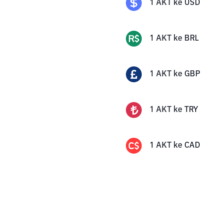
1
AKT
ke
USD
1
AKT
ke
BRL
1
AKT
ke
GBP
1
AKT
ke
TRY
1
AKT
ke
CAD