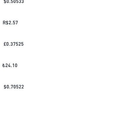
$
0.50533
R$
2.57
£
0.37525
₺
24.10
$
0.70522