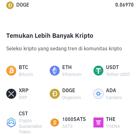
DOGE
0.06970
Temukan Lebih Banyak Kripto
Seleksi kripto yang sedang tren di komunitas kripto
BTC
ETH
USDT
Bitcoin
Ethereum
Tether USDT
XRP
DOGE
ADA
XRP
Dogecoin
Cardano
CST
1000SATS
THE
Crypto
Sustainable
SATS
THENA
Token