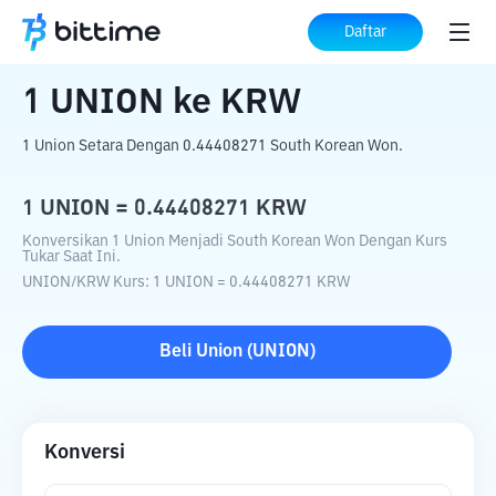
Beranda
Konverter Kripto
UNION
ke
Daftar
KRW
1
UNION
ke
KRW
1 Union Setara Dengan 0.44408271 South Korean Won.
1
UNION
=
0.44408271
KRW
Konversikan 1 Union Menjadi South Korean Won Dengan Kurs
Tukar Saat Ini.
UNION
/
KRW
Kurs
: 1
UNION
=
0.44408271
KRW
Beli
Union
(
UNION
)
Konversi