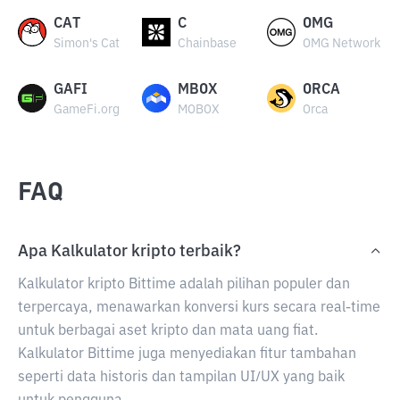
CAT
C
OMG
Simon's Cat
Chainbase
OMG Network
GAFI
MBOX
ORCA
GameFi.org
MOBOX
Orca
FAQ
Apa Kalkulator kripto terbaik?
Kalkulator kripto Bittime adalah pilihan populer dan
terpercaya, menawarkan konversi kurs secara real-time
untuk berbagai aset kripto dan mata uang fiat.
Kalkulator Bittime juga menyediakan fitur tambahan
seperti data historis dan tampilan UI/UX yang baik