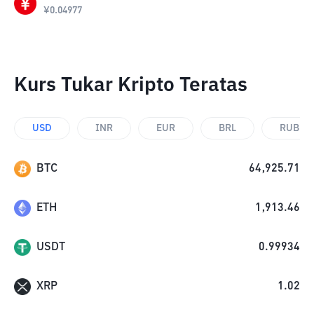
¥
0.04977
Kurs Tukar Kripto Teratas
USD
INR
EUR
BRL
RUB
BTC
64,925.71
ETH
1,913.46
USDT
0.99934
XRP
1.02