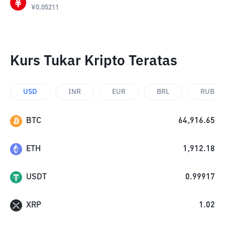
¥
0.05211
Kurs Tukar Kripto Teratas
USD
INR
EUR
BRL
RUB
BTC
64,916.65
ETH
1,912.18
USDT
0.99917
XRP
1.02