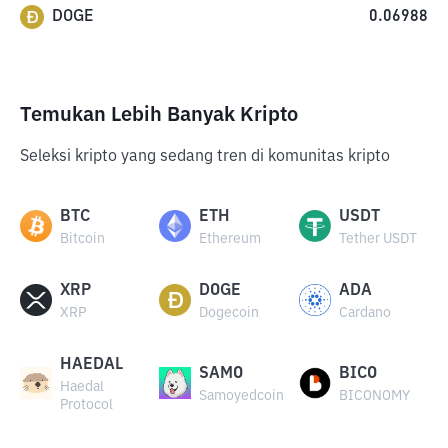
DOGE
0.06988
Temukan Lebih Banyak Kripto
Seleksi kripto yang sedang tren di komunitas kripto
BTC
ETH
USDT
Bitcoin
Ethereum
Tether USDT
XRP
DOGE
ADA
XRP
Dogecoin
Cardano
HAEDAL
SAMO
BICO
Haedal
Samoyedcoin
BICONOMY
Protocol