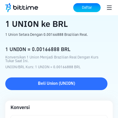
Beranda
Konverter Kripto
UNION
ke
Daftar
BRL
1
UNION
ke
BRL
1 Union Setara Dengan 0.00166888 Brazilian Real.
1
UNION
=
0.00166888
BRL
Konversikan 1 Union Menjadi Brazilian Real Dengan Kurs
Tukar Saat Ini.
UNION
/
BRL
Kurs
: 1
UNION
=
0.00166888
BRL
Beli
Union
(
UNION
)
Konversi