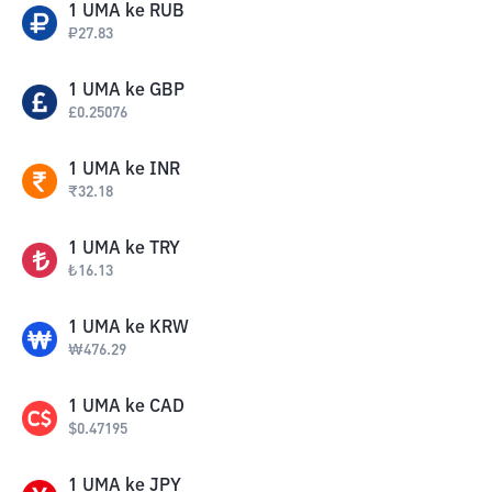
1
UMA
ke
RUB
₽
27.83
1
UMA
ke
GBP
£
0.25076
1
UMA
ke
INR
₹
32.18
1
UMA
ke
TRY
₺
16.13
1
UMA
ke
KRW
₩
476.29
1
UMA
ke
CAD
$
0.47195
1
UMA
ke
JPY