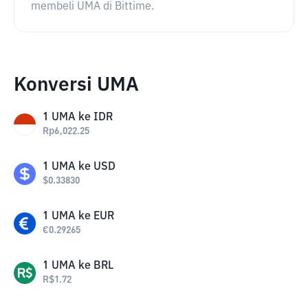
membeli UMA di Bittime.
Konversi UMA
1
UMA
ke
IDR
Rp
6,022.25
1
UMA
ke
USD
$
0.33830
1
UMA
ke
EUR
€
0.29265
1
UMA
ke
BRL
R$
1.72