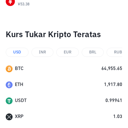
¥
53.38
Kurs Tukar Kripto Teratas
USD
INR
EUR
BRL
RUB
BTC
64,955.65
ETH
1,917.80
USDT
0.99941
XRP
1.03