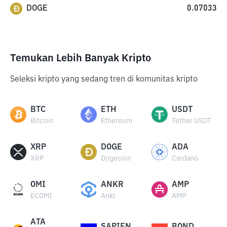
DOGE
0.07033
Temukan Lebih Banyak Kripto
Seleksi kripto yang sedang tren di komunitas kripto
BTC
ETH
USDT
Bitcoin
Ethereum
Tether USDT
XRP
DOGE
ADA
XRP
Dogecoin
Cardano
OMI
ANKR
AMP
ECOMI
Ankr
AMP
ATA