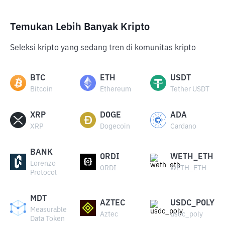
Temukan Lebih Banyak Kripto
Seleksi kripto yang sedang tren di komunitas kripto
BTC
ETH
USDT
Bitcoin
Ethereum
Tether USDT
XRP
DOGE
ADA
XRP
Dogecoin
Cardano
BANK
ORDI
WETH_ETH
Lorenzo
ORDI
WETH_ETH
Protocol
MDT
AZTEC
USDC_POLY
Measurable
Aztec
usdc_poly
Data Token