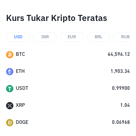
Kurs Tukar Kripto Teratas
USD
INR
EUR
BRL
RUB
BTC
64,596.12
ETH
1,903.34
USDT
0.99900
XRP
1.04
DOGE
0.06968