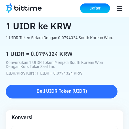
Beranda
Konverter Kripto
UIDR
ke
KRW
Daftar
1
UIDR
ke
KRW
1 UIDR Token Setara Dengan 0.0794324 South Korean Won.
1
UIDR
=
0.0794324
KRW
Konversikan 1 UIDR Token Menjadi South Korean Won
Dengan Kurs Tukar Saat Ini.
UIDR
/
KRW
Kurs
: 1
UIDR
=
0.0794324
KRW
Beli
UIDR Token
(
UIDR
)
Konversi