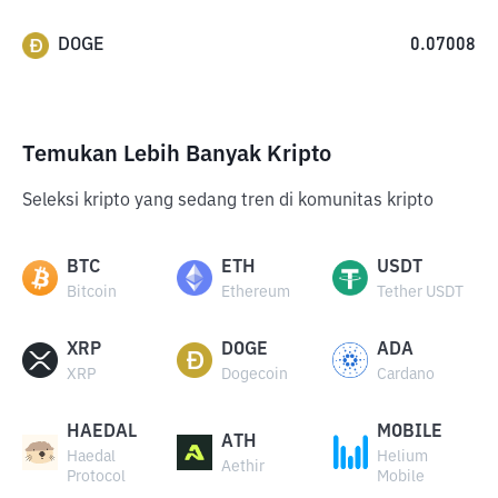
DOGE
0.07008
Temukan Lebih Banyak Kripto
Seleksi kripto yang sedang tren di komunitas kripto
BTC
ETH
USDT
Bitcoin
Ethereum
Tether USDT
XRP
DOGE
ADA
XRP
Dogecoin
Cardano
HAEDAL
MOBILE
ATH
Haedal
Helium
Aethir
Protocol
Mobile