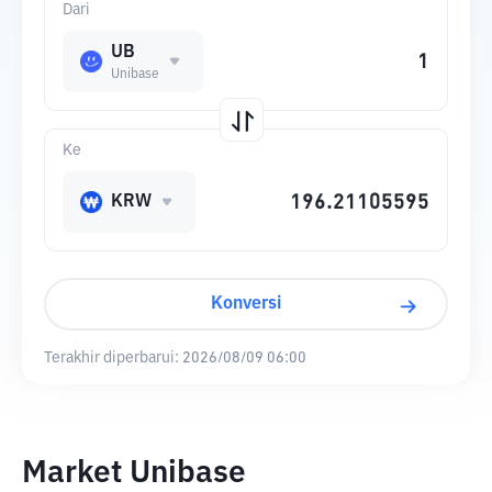
Dari
UB
Unibase
Ke
KRW
Konversi
Terakhir diperbarui:
2026/08/09 06:00
Market Unibase