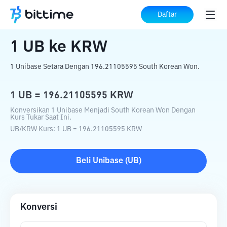
Beranda
Konverter Kripto
UB
ke
KRW
Daftar
1
UB
ke
KRW
1 Unibase Setara Dengan 196.21105595 South Korean Won.
1
UB
=
196.21105595
KRW
Konversikan 1 Unibase Menjadi South Korean Won Dengan
Kurs Tukar Saat Ini.
UB
/
KRW
Kurs
: 1
UB
=
196.21105595
KRW
Beli
Unibase
(
UB
)
Konversi