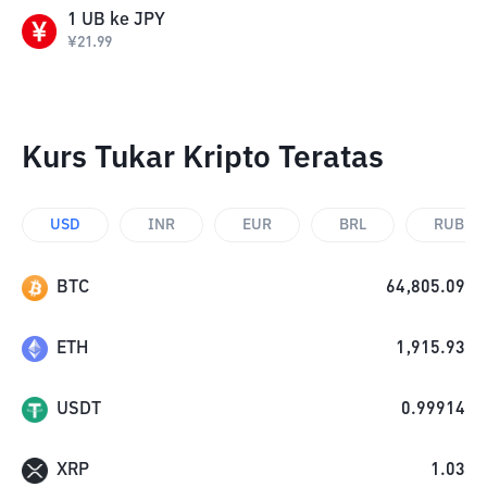
1
UB
ke
JPY
¥
21.99
Kurs Tukar Kripto Teratas
USD
INR
EUR
BRL
RUB
BTC
64,805.09
ETH
1,915.93
USDT
0.99914
XRP
1.03