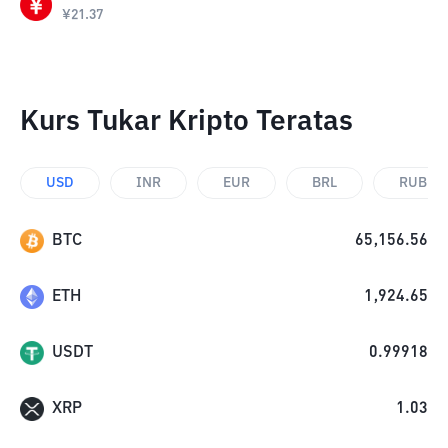
¥
21.37
Kurs Tukar Kripto Teratas
USD
INR
EUR
BRL
RUB
BTC
65,156.56
ETH
1,924.65
USDT
0.99918
XRP
1.03