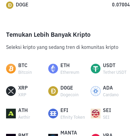
DOGE
0.07004
Temukan Lebih Banyak Kripto
Seleksi kripto yang sedang tren di komunitas kripto
BTC
ETH
USDT
Bitcoin
Ethereum
Tether USDT
XRP
DOGE
ADA
XRP
Dogecoin
Cardano
ATH
EFI
SEI
Aethir
Efinity Token
SEI
MANTA