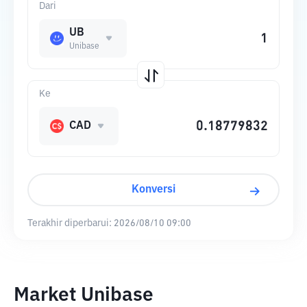
Dari
UB
Unibase
Ke
CAD
Konversi
Terakhir diperbarui:
2026/08/10 09:00
Market Unibase