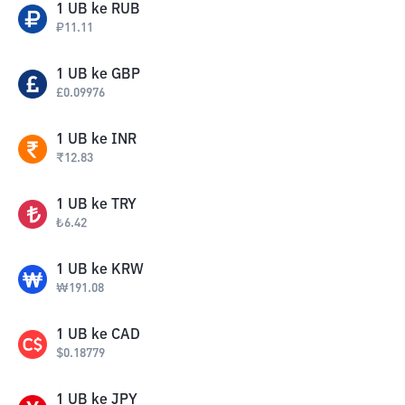
1
UB
ke
RUB
₽
11.11
1
UB
ke
GBP
£
0.09976
1
UB
ke
INR
₹
12.83
1
UB
ke
TRY
₺
6.42
1
UB
ke
KRW
₩
191.08
1
UB
ke
CAD
$
0.18779
1
UB
ke
JPY