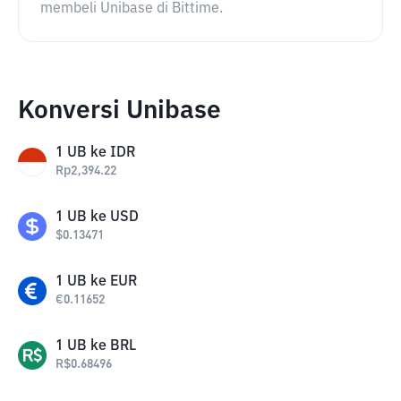
membeli Unibase di Bittime.
Konversi Unibase
1
UB
ke
IDR
Rp
2,394.22
1
UB
ke
USD
$
0.13471
1
UB
ke
EUR
€
0.11652
1
UB
ke
BRL
R$
0.68496