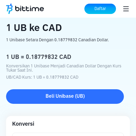
Beranda
Konverter Kripto
UB
ke
CAD
Daftar
1
UB
ke
CAD
1 Unibase Setara Dengan 0.18779832 Canadian Dollar.
1
UB
=
0.18779832
CAD
Konversikan 1 Unibase Menjadi Canadian Dollar Dengan Kurs
Tukar Saat Ini.
UB
/
CAD
Kurs
: 1
UB
=
0.18779832
CAD
Beli
Unibase
(
UB
)
Konversi