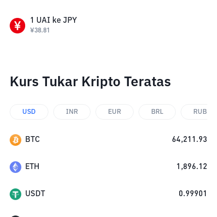
1
UAI
ke
JPY
¥
38.81
Kurs Tukar Kripto Teratas
USD
INR
EUR
BRL
RUB
BTC
64,211.93
ETH
1,896.12
USDT
0.99901