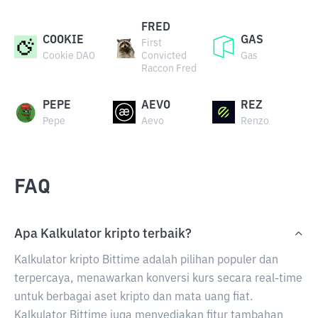
FRED
COOKIE
GAS
First
Cookie DAO
Convicted
Gas
Raccon Fred
PEPE
AEVO
REZ
Pepe
Aevo
Renzo
FAQ
Apa Kalkulator kripto terbaik?
Kalkulator kripto Bittime adalah pilihan populer dan
terpercaya, menawarkan konversi kurs secara real-time
untuk berbagai aset kripto dan mata uang fiat.
Kalkulator Bittime juga menyediakan fitur tambahan