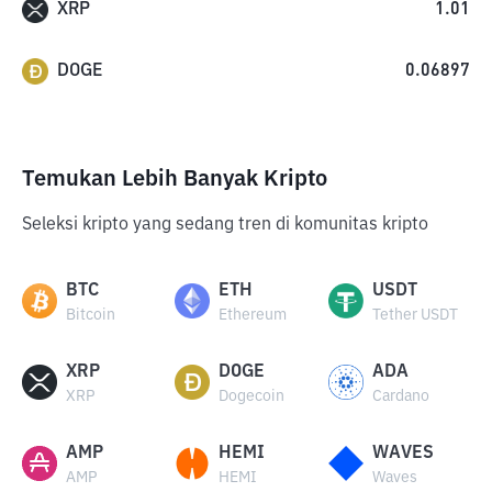
XRP
1.01
DOGE
0.06897
Temukan Lebih Banyak Kripto
Seleksi kripto yang sedang tren di komunitas kripto
BTC
ETH
USDT
Bitcoin
Ethereum
Tether USDT
XRP
DOGE
ADA
XRP
Dogecoin
Cardano
AMP
HEMI
WAVES
AMP
HEMI
Waves