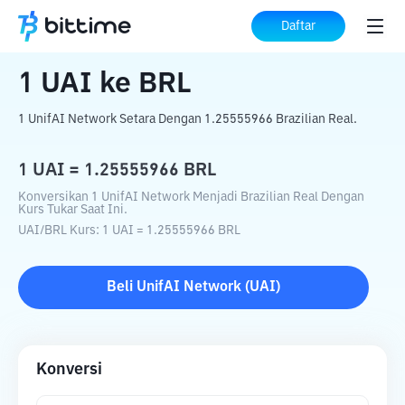
Beranda
Konverter Kripto
UAI
ke
BRL
Daftar
1
UAI
ke
BRL
1 UnifAI Network Setara Dengan 1.25555966 Brazilian Real.
1
UAI
=
1.25555966
BRL
Konversikan 1 UnifAI Network Menjadi Brazilian Real Dengan
Kurs Tukar Saat Ini.
UAI
/
BRL
Kurs
: 1
UAI
=
1.25555966
BRL
Beli
UnifAI Network
(
UAI
)
Konversi