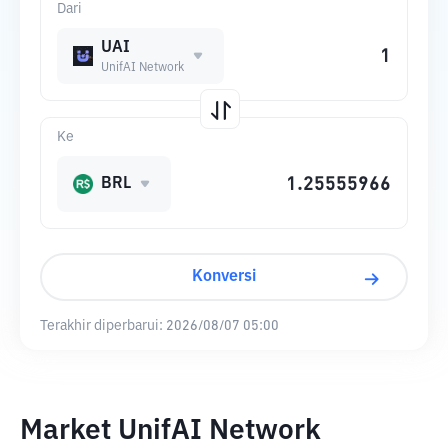
Dari
UAI
UnifAI Network
Ke
BRL
Konversi
Terakhir diperbarui:
2026/08/07 05:00
Market UnifAI Network