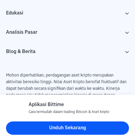
Edukasi
Analisis Pasar
Blog & Berita
Mohon diperhatikan, perdagangan aset kripto merupakan
aktivitas beresiko tinggi. Nilai Aset Kripto bersifat fluktuatif dan
dapat berubah secara signifikan dari waktu ke waktu. Kinerja
pada masa lalu tidak mencerminkan kinerja di masa depan.
Terdapat risiko kehilangan sebagai dampak dari membeli dan
Aplikasi Bittime
menjual aset kripto dan sepenuhnya keputusan independen dari
Cara termudah dalam trading Bitcoin & Aset kripto
pengguna. PT Utama Aset Digital Indonesia (Bittime) tidak
bertanggung jawab atas perubahan fluktuasi dari nilai tukar Aset
Unduh Sekarang
Kripto.