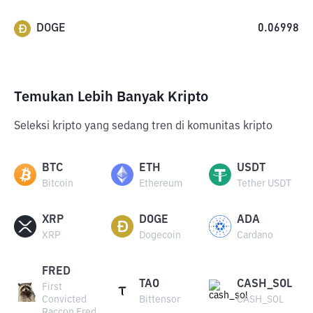
DOGE
0.06998
Temukan Lebih Banyak Kripto
Seleksi kripto yang sedang tren di komunitas kripto
BTC
ETH
USDT
Bitcoin
Ethereum
Tether USDT
XRP
DOGE
ADA
XRP
Dogecoin
Cardano
FRED
TAO
CASH_SOL
First
Convicted
Bittensor
CASH_SOL
Raccon Fred