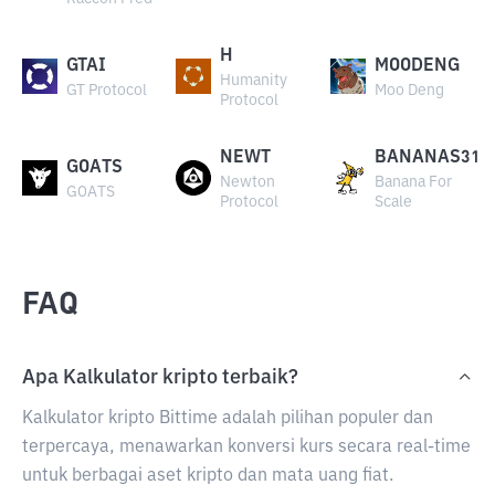
H
GTAI
MOODENG
Humanity
GT Protocol
Moo Deng
Protocol
NEWT
BANANAS31
GOATS
Newton
Banana For
GOATS
Protocol
Scale
FAQ
Apa Kalkulator kripto terbaik?
Kalkulator kripto Bittime adalah pilihan populer dan
terpercaya, menawarkan konversi kurs secara real-time
untuk berbagai aset kripto dan mata uang fiat.