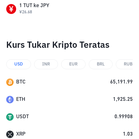
1
TUT
ke
JPY
¥
26.68
Kurs Tukar Kripto Teratas
USD
INR
EUR
BRL
RUB
BTC
65,191.99
ETH
1,925.25
USDT
0.99908
XRP
1.03