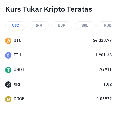
Kurs Tukar Kripto Teratas
USD
INR
EUR
BRL
RUB
BTC
64,330.97
ETH
1,901.36
USDT
0.99911
XRP
1.02
DOGE
0.06922