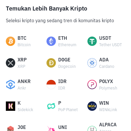
Temukan Lebih Banyak Kripto
Seleksi kripto yang sedang tren di komunitas kripto
BTC
ETH
USDT
Bitcoin
Ethereum
Tether USDT
XRP
DOGE
ADA
XRP
Dogecoin
Cardano
ANKR
IDR
POLYX
Ankr
IDR
Polymesh
K
P
WIN
Sidekick
PoP Planet
WINkLink
ALPACA
JOE
UNI