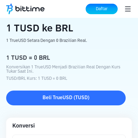
Beranda
Konverter Kripto
TUSD
ke
BRL
Daftar
1
TUSD
ke
BRL
1 TrueUSD Setara Dengan 0 Brazilian Real.
1
TUSD
=
0
BRL
Konversikan 1 TrueUSD Menjadi Brazilian Real Dengan Kurs
Tukar Saat Ini.
TUSD
/
BRL
Kurs
: 1
TUSD
=
0
BRL
Beli
TrueUSD
(
TUSD
)
Konversi