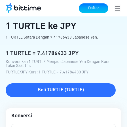
Beranda
Konverter Kripto
TURTLE
ke
Daftar
JPY
1
TURTLE
ke
JPY
1 TURTLE Setara Dengan 7.41786433 Japanese Yen.
1
TURTLE
=
7.41786433
JPY
Konversikan 1 TURTLE Menjadi Japanese Yen Dengan Kurs
Tukar Saat Ini.
TURTLE
/
JPY
Kurs
: 1
TURTLE
=
7.41786433
JPY
Beli
TURTLE
(
TURTLE
)
Konversi