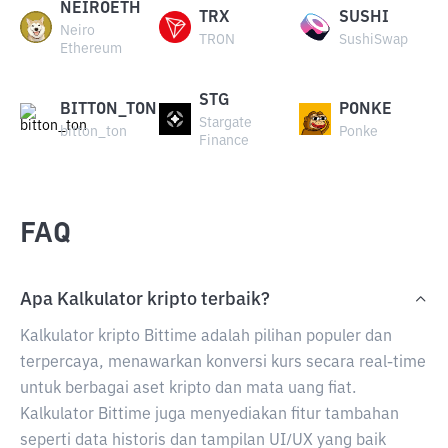
NEIROETH
TRX
SUSHI
Neiro
TRON
SushiSwap
Ethereum
STG
BITTON_TON
PONKE
Stargate
bitton_ton
Ponke
Finance
FAQ
Apa Kalkulator kripto terbaik?
Kalkulator kripto Bittime adalah pilihan populer dan
terpercaya, menawarkan konversi kurs secara real-time
untuk berbagai aset kripto dan mata uang fiat.
Kalkulator Bittime juga menyediakan fitur tambahan
seperti data historis dan tampilan UI/UX yang baik