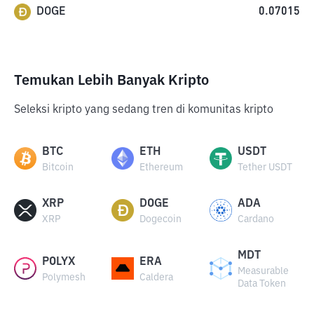
DOGE
0.07015
Temukan Lebih Banyak Kripto
Seleksi kripto yang sedang tren di komunitas kripto
BTC
ETH
USDT
Bitcoin
Ethereum
Tether USDT
XRP
DOGE
ADA
XRP
Dogecoin
Cardano
MDT
POLYX
ERA
Measurable
Polymesh
Caldera
Data Token