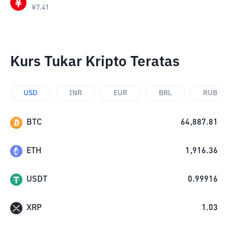
¥
7.41
Kurs Tukar Kripto Teratas
USD
INR
EUR
BRL
RUB
BTC
64,887.81
ETH
1,916.36
USDT
0.99916
XRP
1.03