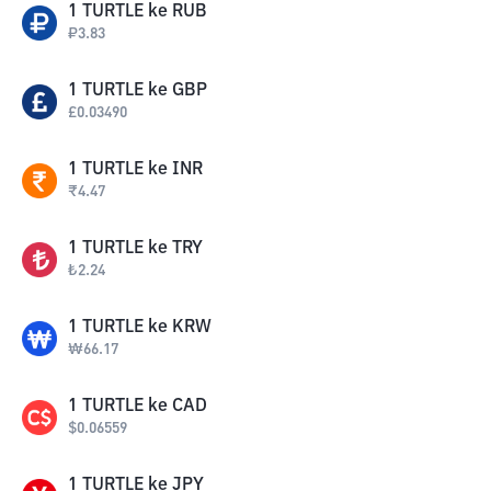
1
TURTLE
ke
RUB
₽
3.83
1
TURTLE
ke
GBP
£
0.03490
1
TURTLE
ke
INR
₹
4.47
1
TURTLE
ke
TRY
₺
2.24
1
TURTLE
ke
KRW
₩
66.17
1
TURTLE
ke
CAD
$
0.06559
1
TURTLE
ke
JPY